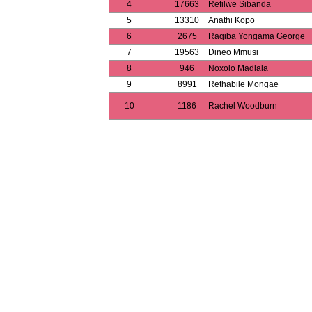
4
17663
Refilwe Sibanda
5
13310
Anathi Kopo
6
2675
Raqiba Yongama George
7
19563
Dineo Mmusi
8
946
Noxolo Madlala
9
8991
Rethabile Mongae
10
1186
Rachel Woodburn