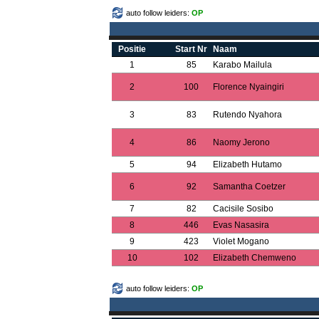
auto follow leiders:
OP
Positie
Start Nr
Naam
1
85
Karabo Mailula
2
100
Florence Nyaingiri
3
83
Rutendo Nyahora
4
86
Naomy Jerono
5
94
Elizabeth Hutamo
6
92
Samantha Coetzer
7
82
Cacisile Sosibo
8
446
Evas Nasasira
9
423
Violet Mogano
10
102
Elizabeth Chemweno
auto follow leiders:
OP