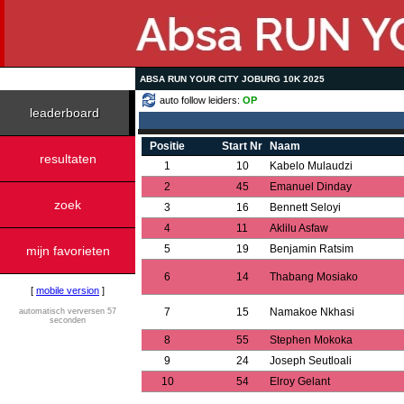
ABSA RUN YOUR CITY JOBURG 10K 2025
auto follow leiders:
OP
leaderboard
Positie
Start Nr
Naam
resultaten
1
10
Kabelo Mulaudzi
2
45
Emanuel Dinday
zoek
3
16
Bennett Seloyi
4
11
Aklilu Asfaw
5
19
Benjamin Ratsim
mijn favorieten
6
14
Thabang Mosiako
[
mobile version
]
7
15
Namakoe Nkhasi
automatisch verversen 57
seconden
8
55
Stephen Mokoka
9
24
Joseph Seutloali
10
54
Elroy Gelant