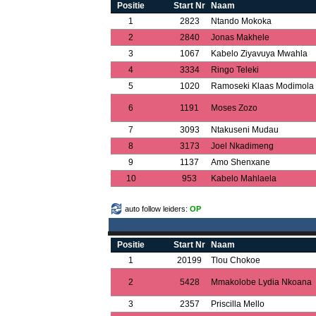
Positie
Start Nr
Naam
1
2823
Ntando Mokoka
2
2840
Jonas Makhele
3
1067
Kabelo Ziyavuya Mwahla
4
3334
Ringo Teleki
5
1020
Ramoseki Klaas Modimola
6
1191
Moses Zozo
7
3093
Ntakuseni Mudau
8
3173
Joel Nkadimeng
9
1137
Amo Shenxane
10
953
Kabelo Mahlaela
auto follow leiders:
OP
Positie
Start Nr
Naam
1
20199
Tlou Chokoe
2
5428
Mmakolobe Lydia Nkoana
3
2357
Priscilla Mello