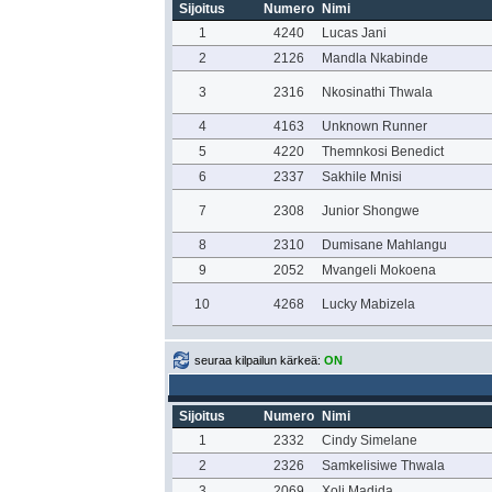
Sijoitus
Numero
Nimi
1
4240
Lucas Jani
2
2126
Mandla Nkabinde
3
2316
Nkosinathi Thwala
4
4163
Unknown Runner
5
4220
Themnkosi Benedict
6
2337
Sakhile Mnisi
7
2308
Junior Shongwe
8
2310
Dumisane Mahlangu
9
2052
Mvangeli Mokoena
10
4268
Lucky Mabizela
seuraa kilpailun kärkeä:
ON
Sijoitus
Numero
Nimi
1
2332
Cindy Simelane
2
2326
Samkelisiwe Thwala
3
2069
Xoli Madida