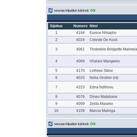
seuraa kilpailun kärkeä:
ON
Sijoitus
Numero
Nimi
1
4194
Eunice Nhlapho
2
4024
Celeste De Kock
3
4061
Thobekile Bridgette Maimel
4
4069
Vhalani Mangwiro
5
4170
Lethiwe Sibisi
6
4033
Nelia Grobler (nt)
7
4223
Edna Ndhlovu
8
4076
Dineo Matabane
9
4009
Zelda Maseko
10
4159
Marcia Malinga
seuraa kilpailun kärkeä:
ON