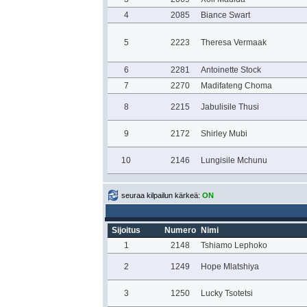
4
2085
Biance Swart
5
2223
Theresa Vermaak
6
2281
Antoinette Stock
7
2270
Madifateng Choma
8
2215
Jabulisile Thusi
9
2172
Shirley Mubi
10
2146
Lungisile Mchunu
seuraa kilpailun kärkeä:
ON
Sijoitus
Numero
Nimi
1
2148
Tshiamo Lephoko
2
1249
Hope Mlatshiya
3
1250
Lucky Tsotetsi