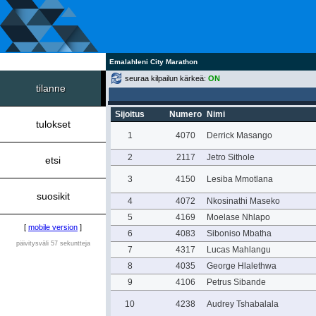
Emalahleni City Marathon
seuraa kilpailun kärkeä:
ON
tilanne
Sijoitus
Numero
Nimi
tulokset
1
4070
Derrick Masango
2
2117
Jetro Sithole
etsi
3
4150
Lesiba Mmotlana
suosikit
4
4072
Nkosinathi Maseko
5
4169
Moelase Nhlapo
[
mobile version
]
6
4083
Siboniso Mbatha
päivitysväli 57 sekuntteja
7
4317
Lucas Mahlangu
8
4035
George Hlalethwa
9
4106
Petrus Sibande
10
4238
Audrey Tshabalala