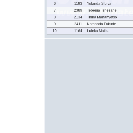
6
1193
Yolanda Sibiya
7
2389
Tebenia Tshesane
8
2134
Thina Mananyetso
9
2411
Nothando Fakude
10
1164
Luleka Matika