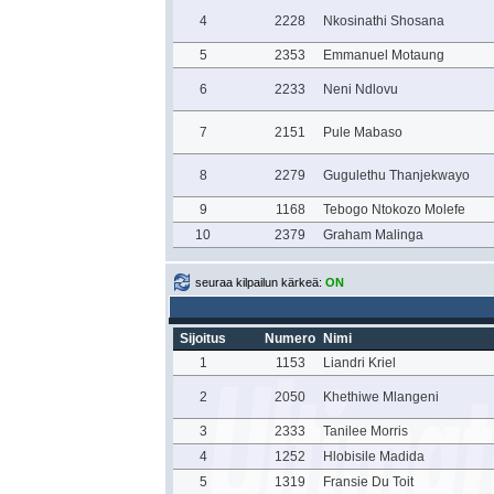
4
2228
Nkosinathi Shosana
5
2353
Emmanuel Motaung
6
2233
Neni Ndlovu
7
2151
Pule Mabaso
8
2279
Gugulethu Thanjekwayo
9
1168
Tebogo Ntokozo Molefe
10
2379
Graham Malinga
seuraa kilpailun kärkeä:
ON
Sijoitus
Numero
Nimi
1
1153
Liandri Kriel
2
2050
Khethiwe Mlangeni
3
2333
Tanilee Morris
4
1252
Hlobisile Madida
5
1319
Fransie Du Toit