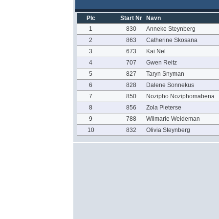
Plc
Start Nr
Navn
1
830
Anneke Steynberg
2
863
Catherine Skosana
3
673
Kai Nel
4
707
Gwen Reitz
5
827
Taryn Snyman
6
828
Dalene Sonnekus
7
850
Nozipho Noziphomabena
8
856
Zola Pieterse
9
788
Wilmarie Weideman
10
832
Olivia Steynberg