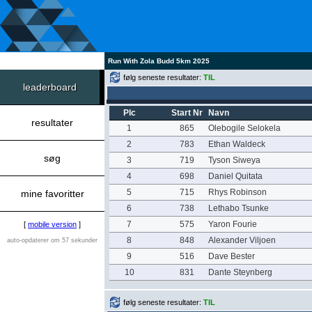
Run With Zola Budd 5km 2025
følg seneste resultater:
TIL
leaderboard
Plc
Start Nr
Navn
resultater
1
865
Olebogile Selokela
2
783
Ethan Waldeck
søg
3
719
Tyson Siweya
4
698
Daniel Quitata
5
715
Rhys Robinson
mine favoritter
6
738
Lethabo Tsunke
7
575
Yaron Fourie
[
mobile version
]
8
848
Alexander Viljoen
auto-opdaterer om 57 sekunder
9
516
Dave Bester
10
831
Dante Steynberg
følg seneste resultater:
TIL