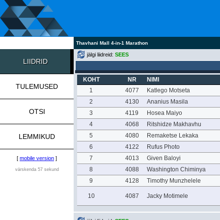
Thavhani Mall 4-in-1 Marathon
jälgi liidreid:
SEES
LIIDRID
KOHT
NR
NIMI
TULEMUSED
1
4077
Katlego Motseta
2
4130
Ananius Masila
OTSI
3
4119
Hosea Maiyo
4
4068
Ritshidze Makhavhu
5
4080
Remaketse Lekaka
LEMMIKUD
6
4122
Rufus Photo
7
4013
Given Baloyi
[
mobile version
]
8
4088
Washington Chiminya
värskenda 57 sekund
9
4128
Timothy Munzhelele
10
4087
Jacky Motimele