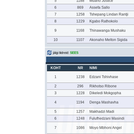
5
1188
Muano Justice
6
869
Assefa Sallo
7
1258
Tshepang Lindan Rantji
8
1229
Kgabo Rathokolo
9
1168
Thinawanga Mushaku
10
1107
Akonaho Melton Sigida
jälgi liidreid:
SEES
KOHT
NR
NIMI
1
1238
Edzani Tshivhase
2
296
Rikhotso Ribone
3
1228
Dikeledi Mokgopha
4
1194
Denga Mashavha
5
1257
Makhadzi Madi
6
1248
Fulufhedzani Masindi
7
1086
Moyo Mbhoni Angel