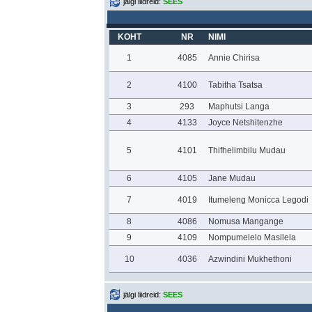
jälgi liidreid:
SEES
KOHT
NR
NIMI
1
4085
Annie Chirisa
2
4100
Tabitha Tsatsa
3
293
Maphutsi Langa
4
4133
Joyce Netshitenzhe
5
4101
Thifhelimbilu Mudau
6
4105
Jane Mudau
7
4019
Itumeleng Monicca Legodi
8
4086
Nomusa Mangange
9
4109
Nompumelelo Masilela
10
4036
Azwindini Mukhethoni
jälgi liidreid:
SEES