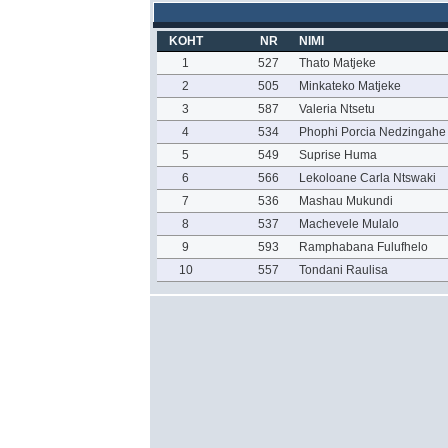
KOHT
NR
NIMI
1
527
Thato Matjeke
2
505
Minkateko Matjeke
3
587
Valeria Ntsetu
4
534
Phophi Porcia Nedzingahe
5
549
Suprise Huma
6
566
Lekoloane Carla Ntswaki
7
536
Mashau Mukundi
8
537
Machevele Mulalo
9
593
Ramphabana Fulufhelo
10
557
Tondani Raulisa