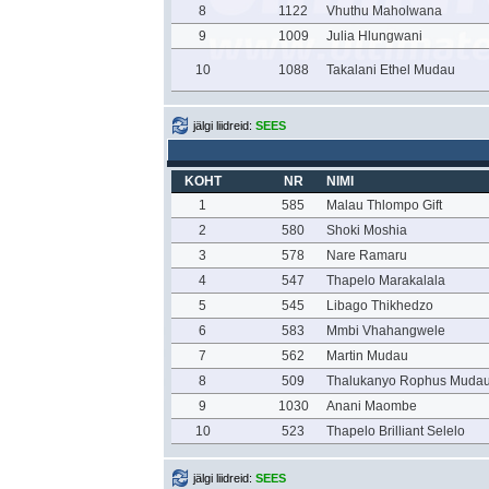
8
1122
Vhuthu Maholwana
9
1009
Julia Hlungwani
10
1088
Takalani Ethel Mudau
jälgi liidreid:
SEES
KOHT
NR
NIMI
1
585
Malau Thlompo Gift
2
580
Shoki Moshia
3
578
Nare Ramaru
4
547
Thapelo Marakalala
5
545
Libago Thikhedzo
6
583
Mmbi Vhahangwele
7
562
Martin Mudau
8
509
Thalukanyo Rophus Muda
9
1030
Anani Maombe
10
523
Thapelo Brilliant Selelo
jälgi liidreid:
SEES