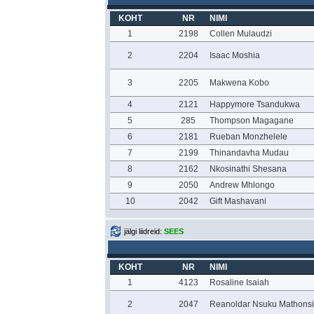
KOHT
NR
NIMI
1
2198
Collen Mulaudzi
2
2204
Isaac Moshia
3
2205
Makwena Kobo
4
2121
Happymore Tsandukwa
5
285
Thompson Magagane
6
2181
Rueban Monzhelele
7
2199
Thinandavha Mudau
8
2162
Nkosinathi Shesana
9
2050
Andrew Mhlongo
10
2042
Gift Mashavani
jälgi liidreid:
SEES
KOHT
NR
NIMI
1
4123
Rosaline Isaiah
2
2047
Reanoldar Nsuku Mathonsi