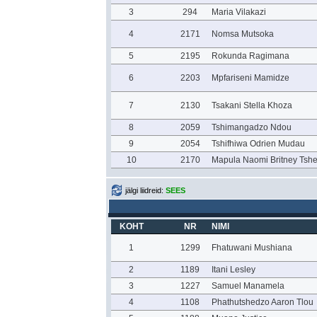
3
294
Maria Vilakazi
4
2171
Nomsa Mutsoka
5
2195
Rokunda Ragimana
6
2203
Mpfariseni Mamidze
7
2130
Tsakani Stella Khoza
8
2059
Tshimangadzo Ndou
9
2054
Tshifhiwa Odrien Mudau
10
2170
Mapula Naomi Britney Tshe
jälgi liidreid:
SEES
KOHT
NR
NIMI
1
1299
Fhatuwani Mushiana
2
1189
Itani Lesley
3
1227
Samuel Manamela
4
1108
Phathutshedzo Aaron Tlou