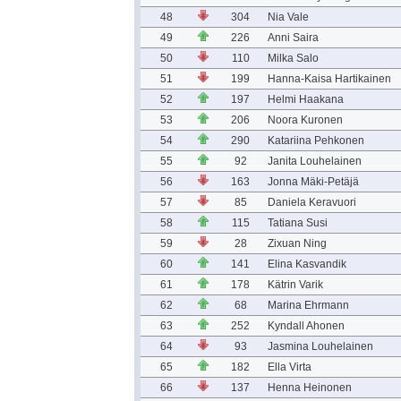
48
304
Nia Vale
49
226
Anni Saira
50
110
Milka Salo
51
199
Hanna-Kaisa Hartikainen
52
197
Helmi Haakana
53
206
Noora Kuronen
54
290
Katariina Pehkonen
55
92
Janita Louhelainen
56
163
Jonna Mäki-Petäjä
57
85
Daniela Keravuori
58
115
Tatiana Susi
59
28
Zixuan Ning
60
141
Elina Kasvandik
61
178
Kätrin Varik
62
68
Marina Ehrmann
63
252
Kyndall Ahonen
64
93
Jasmina Louhelainen
65
182
Ella Virta
66
137
Henna Heinonen