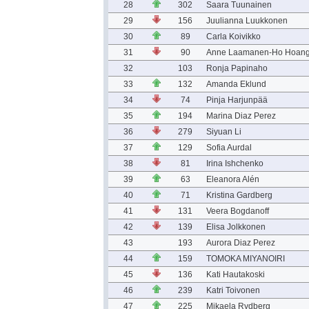
28
302
Saara Tuunainen
29
156
Juulianna Luukkonen
30
89
Carla Koivikko
31
90
Anne Laamanen-Ho Hoan
32
103
Ronja Papinaho
33
132
Amanda Eklund
34
74
Pinja Harjunpää
35
194
Marina Diaz Perez
36
279
Siyuan Li
37
129
Sofia Aurdal
38
81
Irina Ishchenko
39
63
Eleanora Alén
40
71
Kristina Gardberg
41
131
Veera Bogdanoff
42
139
Elisa Jolkkonen
43
193
Aurora Diaz Perez
44
159
TOMOKA MIYANOIRI
45
136
Kati Hautakoski
46
239
Katri Toivonen
47
225
Mikaela Rydberg