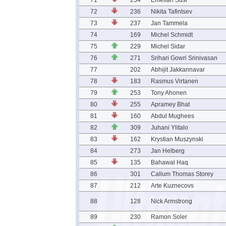
71
234
Emelian Susi
72
236
Nikita Tafintsev
73
237
Jan Tammela
74
169
Michel Schmidt
75
229
Michel Sidar
76
271
Srihari Gowri Srinivasan
77
202
Abhijit Jakkannavar
78
183
Rasmus Virtanen
79
253
Tony Ahonen
80
255
Apramey Bhat
81
160
Abdul Mughees
82
309
Juhani Ylitalo
83
162
Krystian Muszynski
84
273
Jan Helberg
85
135
Bahawal Haq
86
301
Callum Thomas Storey
87
212
Arte Kuznecovs
88
128
Nick Armstrong
89
230
Ramon Soler