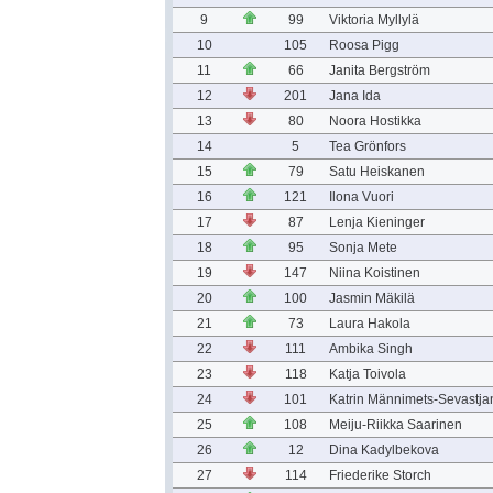
9
99
Viktoria Myllylä
10
105
Roosa Pigg
11
66
Janita Bergström
12
201
Jana Ida
13
80
Noora Hostikka
14
5
Tea Grönfors
15
79
Satu Heiskanen
16
121
Ilona Vuori
17
87
Lenja Kieninger
18
95
Sonja Mete
19
147
Niina Koistinen
20
100
Jasmin Mäkilä
21
73
Laura Hakola
22
111
Ambika Singh
23
118
Katja Toivola
24
101
Katrin Männimets-Sevastja
25
108
Meiju-Riikka Saarinen
26
12
Dina Kadylbekova
27
114
Friederike Storch