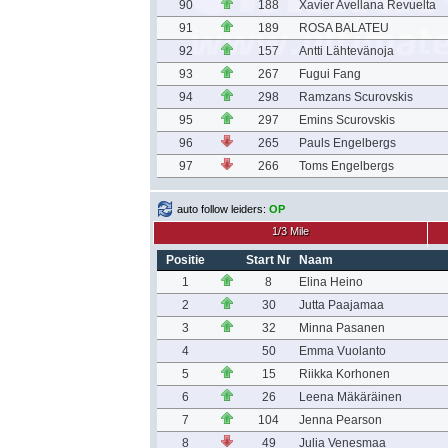
90
188
Xavier Avellana Revuelta
91
189
ROSA BALATEU
92
157
Antti Lähtevänoja
93
267
Fugui Fang
94
298
Ramzans Scurovskis
95
297
Emins Scurovskis
96
265
Pauls Engelbergs
97
266
Toms Engelbergs
auto follow leiders:
OP
1/3 Mile
Positie
Start Nr
Naam
1
8
Elina Heino
2
30
Jutta Paajamaa
3
32
Minna Pasanen
4
50
Emma Vuolanto
5
15
Riikka Korhonen
6
26
Leena Mäkäräinen
7
104
Jenna Pearson
8
49
Julia Venesmaa