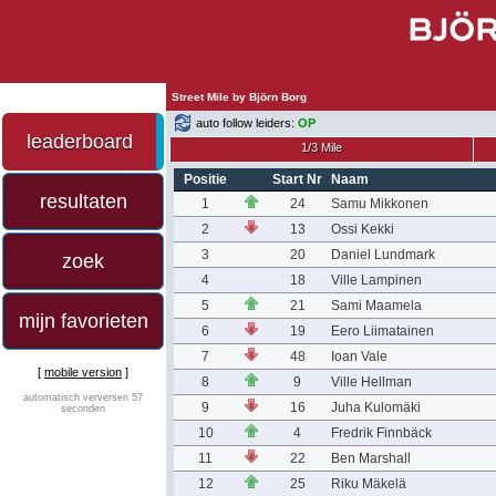
Street Mile by Björn Borg
auto follow leiders:
OP
leaderboard
1/3 Mile
Positie
Start Nr
Naam
resultaten
1
24
Samu Mikkonen
2
13
Ossi Kekki
3
20
Daniel Lundmark
zoek
4
18
Ville Lampinen
5
21
Sami Maamela
mijn favorieten
6
19
Eero Liimatainen
7
48
Ioan Vale
[
mobile version
]
8
9
Ville Hellman
automatisch verversen 57
9
16
Juha Kulomäki
seconden
10
4
Fredrik Finnbäck
11
22
Ben Marshall
12
25
Riku Mäkelä