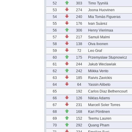
52
303
Timo Tyynilä
53
274
Joona Huovinen
54
240
Mia Tomàs Figueras
55
176
Ivan Suàrez
56
306
Henry Vierimaa
57
217
Samuli Malmi
58
138
Oiva Iivonen
59
72
Leo Graf
60
175
Przemyslaw Stupnowicz
61
244
Jakub Weclawiak
62
242
Miikka Vento
63
185
Raivis Zavickis
64
64
Yassin Alibeto
65
192
Carlos Diaz Bethencourt
66
126
Niklas Adams
67
231
Marcell Soler Torres
68
168
Kari Pöntinen
69
152
Teemu Lauren
70
292
Quang Pham