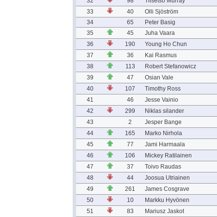
32
98
Tiisetso Murray
33
40
Olli Sjöström
34
65
Peter Basig
35
45
Juha Vaara
36
190
Young Ho Chun
37
36
Kai Rasmus
38
113
Robert Stefanowicz
39
47
Osian Vale
40
107
Timothy Ross
41
46
Jesse Vainio
42
299
Niklas silander
43
2
Jesper Bange
44
165
Marko Nirhola
45
77
Jami Harmaala
46
106
Mickey Ratilainen
47
37
Toivo Raudas
48
44
Joosua Utriainen
49
261
James Cosgrave
50
10
Markku Hyvönen
51
83
Mariusz Jaskot