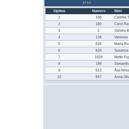
33 km
Sijoitus
Numero
Nimi
1
106
Camilla T
2
180
Carol R
3
2
Sandra 
4
136
Vanessa 
5
626
Maria Ru
6
628
Susanna 
7
1026
Mette Fu
8
186
Samantha
9
613
Åsa Nils
10
947
Anna Oli