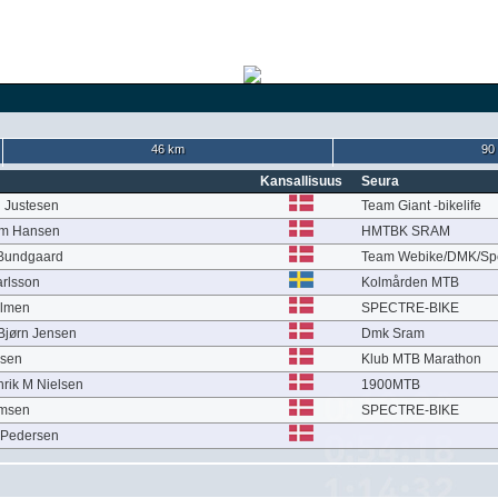
46 km
90
Kansallisuus
Seura
 Justesen
Team Giant -bikelife
rm Hansen
HMTBK SRAM
Bundgaard
Team Webike/DMK/Spe
arlsson
Kolmården MTB
olmen
SPECTRE-BIKE
jørn Jensen
Dmk Sram
rsen
Klub MTB Marathon
rik M Nielsen
1900MTB
omsen
SPECTRE-BIKE
r Pedersen