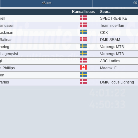
46 km
90
Kansallisuus
Seura
jell
SPECTRE-BIKE
asmussen
Team ride4fun
Backman
CKX
Salinas
DMK SRAM
neteg
Varbergs MTB
Lagerqvist
Varbergs MTB
gl
ABC Ladies
 Phillips
Maersk IF
son
varius
DMK/Focus Lighting