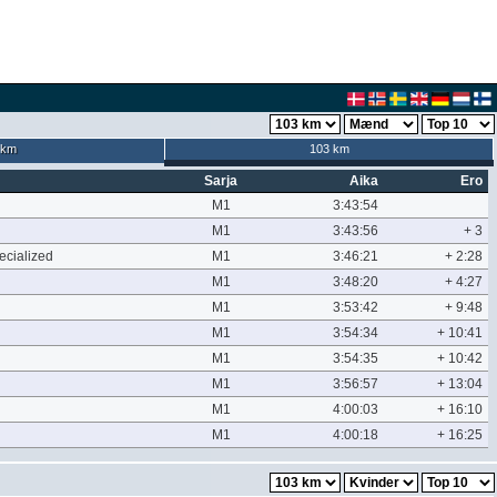
 km
103 km
Sarja
Aika
Ero
M1
3:43:54
M1
3:43:56
+ 3
cialized
M1
3:46:21
+ 2:28
M1
3:48:20
+ 4:27
M1
3:53:42
+ 9:48
M1
3:54:34
+ 10:41
M1
3:54:35
+ 10:42
M1
3:56:57
+ 13:04
M1
4:00:03
+ 16:10
M1
4:00:18
+ 16:25