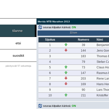
Merida MTB Marathon 2013
seuraa kilpailun kärkeä:
ON
tilanne
33 km
Sijoitus
Numero
Nimi
etsi
1
39
Benjamin
2
144
Jens Go
suosikit
3
183
Thomas 
4
79
Stefan C
päivitysväli 57 sekuntteja
5
73
Claus H
6
147
Rasmus B
7
203
Rene La
8
169
Hans Hen
9
90
Lars Th
10
211
Kristoffe
seuraa kilpailun kärkeä:
ON