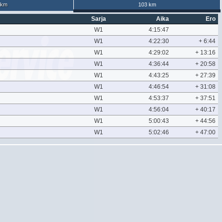
 km
103 km
Sarja
Aika
Ero
W1
4:15:47
W1
4:22:30
+ 6:44
W1
4:29:02
+ 13:16
W1
4:36:44
+ 20:58
W1
4:43:25
+ 27:39
W1
4:46:54
+ 31:08
W1
4:53:37
+ 37:51
W1
4:56:04
+ 40:17
W1
5:00:43
+ 44:56
W1
5:02:46
+ 47:00