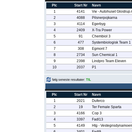
Plc
Start Nr
Navn
1
4141
Vw - Autohuset Glostrup 
2
4088
Pilsnerpojkarna
3
4114
Egerbyg
4
2409
X-Tra Power
5
91
Chembiol 3
6
477
Systembiologisk Team 1
7
308
Egmont 7
8
2734
Sun Chemical 1
9
2398
Lindpro Team Eleven
10
2037
P1
følg seneste resultater:
TIL
Plc
Start Nr
Navn
1
2021
Duferco
2
19
Ter Female Sparta
3
4166
Cop 3
4
3397
Fadl13
5
4149
Htg - Vestegnsdynamoer
6
3401
Fadl9