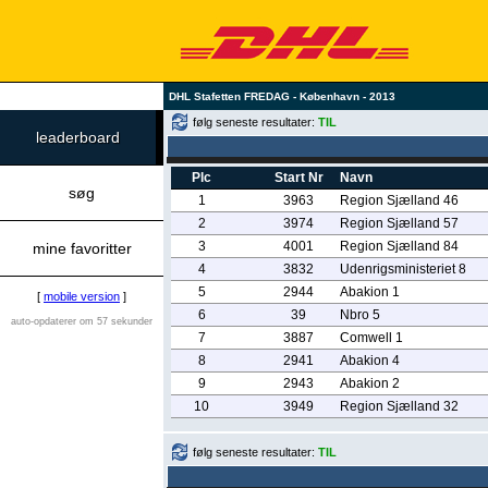
DHL Stafetten FREDAG - København - 2013
følg seneste resultater:
TIL
leaderboard
Plc
Start Nr
Navn
søg
1
3963
Region Sjælland 46
2
3974
Region Sjælland 57
3
4001
Region Sjælland 84
mine favoritter
4
3832
Udenrigsministeriet 8
5
2944
Abakion 1
[
mobile version
]
6
39
Nbro 5
auto-opdaterer om 57 sekunder
7
3887
Comwell 1
8
2941
Abakion 4
9
2943
Abakion 2
10
3949
Region Sjælland 32
følg seneste resultater:
TIL