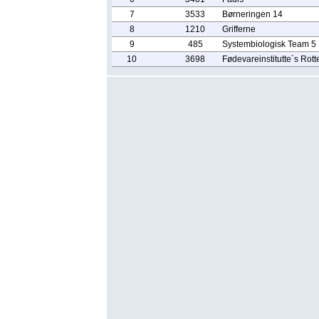
7
3533
Børneringen 14
8
1210
Grifferne
9
485
Systembiologisk Team 5
10
3698
Fødevareinstitutte´s Rott