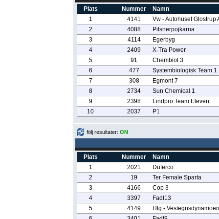
Plats
Nummer
Namn
1
4141
Vw - Autohuset Glostrup 
2
4088
Pilsnerpojkarna
3
4114
Egerbyg
4
2409
X-Tra Power
5
91
Chembiol 3
6
477
Systembiologisk Team 1
7
308
Egmont 7
8
2734
Sun Chemical 1
9
2398
Lindpro Team Eleven
10
2037
P1
följ resultater:
ON
Plats
Nummer
Namn
1
2021
Duferco
2
19
Ter Female Sparta
3
4166
Cop 3
4
3397
Fadl13
5
4149
Htg - Vestegnsdynamoer
6
3401
Fadl9