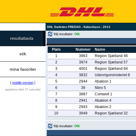
DHL Stafetten FREDAG - København - 2013
följ resultater:
ON
resultattavla
Plats
Nummer
Namn
sök
1
3963
Region Sjælland 46
2
3974
Region Sjælland 57
3
4001
Region Sjælland 84
mina favoriter
4
3832
Udenrigsministeriet 8
5
2944
Abakion 1
[
mobile version
]
6
39
Nbro 5
uppdatera tiden 57 sekunder
7
3887
Comwell 1
8
2941
Abakion 4
9
2943
Abakion 2
10
3949
Region Sjælland 32
följ resultater:
ON