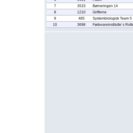
7
3533
Børneringen 14
8
1210
Grifferne
9
485
Systembiologisk Team 5
10
3698
Fødevareinstitutte´s Rott