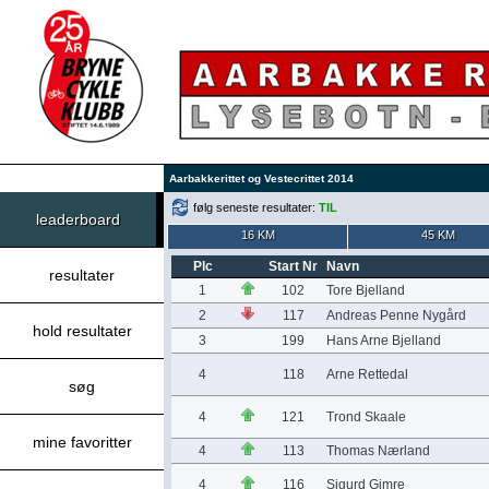
Aarbakkerittet og Vestecrittet 2014
følg seneste resultater:
TIL
leaderboard
16 KM
45 KM
Plc
Start Nr
Navn
resultater
1
102
Tore Bjelland
2
117
Andreas Penne Nygård
hold resultater
3
199
Hans Arne Bjelland
4
118
Arne Rettedal
søg
4
121
Trond Skaale
mine favoritter
4
113
Thomas Nærland
4
116
Sigurd Gimre