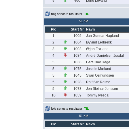
9
460
Lene Levang
følg seneste resultater:
TIL
51 KM
Plc
Start Nr
Navn
1
1005
Jan Gunnar Hagland
2
1064
Øyvind Lerbrekk
3
1003
Ørjan Frøiland
4
1034
André Danielsen Josdal
5
1038
Gert Olav Rege
5
1075
Jostein Mæland
5
1045
Stian Osmundsen
5
1028
Rolf Sør-Reime
5
1073
Jon Steinar Jonsson
10
1059
Tommy Ivesdal
følg seneste resultater:
TIL
51 KM
Plc
Start Nr
Navn