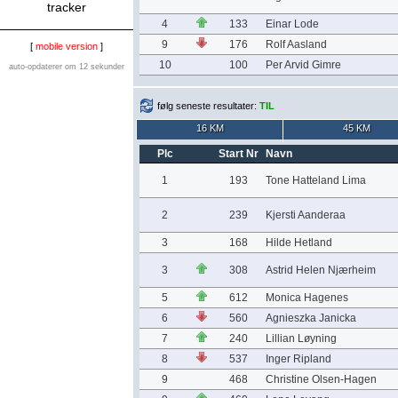
tracker
4
133
Einar Lode
9
176
Rolf Aasland
[
mobile version
]
10
100
Per Arvid Gimre
auto-opdaterer om 12 sekunder
følg seneste resultater:
TIL
16 KM
45 KM
Plc
Start Nr
Navn
1
193
Tone Hatteland Lima
2
239
Kjersti Aanderaa
3
168
Hilde Hetland
3
308
Astrid Helen Njærheim
5
612
Monica Hagenes
6
560
Agnieszka Janicka
7
240
Lillian Løyning
8
537
Inger Ripland
9
468
Christine Olsen-Hagen