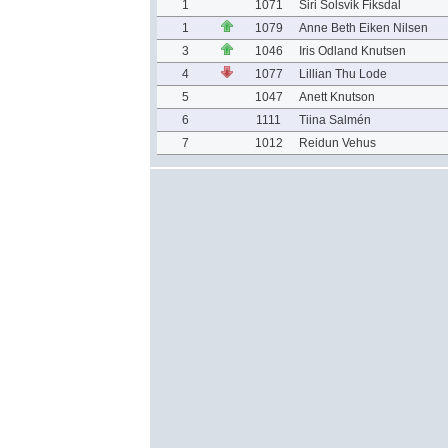
1
1071
Siri Solsvik Fiksdal
1
1079
Anne Beth Eiken Nilsen
3
1046
Iris Odland Knutsen
4
1077
Lillian Thu Lode
5
1047
Anett Knutson
6
1111
Tiina Salmén
7
1012
Reidun Vehus