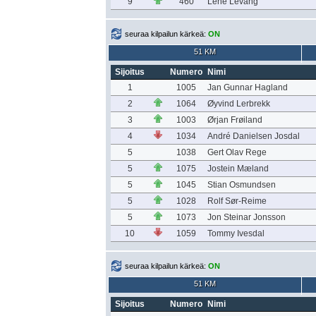
9
460
Lene Levang
seuraa kilpailun kärkeä:
ON
51 KM
Sijoitus
Numero
Nimi
1
1005
Jan Gunnar Hagland
2
1064
Øyvind Lerbrekk
3
1003
Ørjan Frøiland
4
1034
André Danielsen Josdal
5
1038
Gert Olav Rege
5
1075
Jostein Mæland
5
1045
Stian Osmundsen
5
1028
Rolf Sør-Reime
5
1073
Jon Steinar Jonsson
10
1059
Tommy Ivesdal
seuraa kilpailun kärkeä:
ON
51 KM
Sijoitus
Numero
Nimi