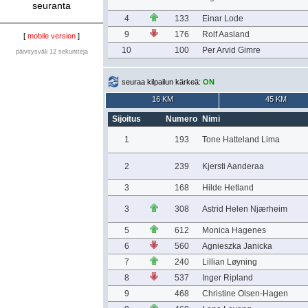
seuranta
4
133
Einar Lode
9
176
Rolf Aasland
[
mobile version
]
10
100
Per Arvid Gimre
päivitysväli 12 sekuntteja
seuraa kilpailun kärkeä:
ON
16 KM
45 KM
Sijoitus
Numero
Nimi
1
193
Tone Hatteland Lima
2
239
Kjersti Aanderaa
3
168
Hilde Hetland
3
308
Astrid Helen Njærheim
5
612
Monica Hagenes
6
560
Agnieszka Janicka
7
240
Lillian Løyning
8
537
Inger Ripland
9
468
Christine Olsen-Hagen