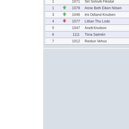
1
1071
Siri Solsvik Fiksdal
1
1079
Anne Beth Eiken Nilsen
3
1046
Iris Odland Knutsen
4
1077
Lillian Thu Lode
5
1047
Anett Knutson
6
1111
Tiina Salmén
7
1012
Reidun Vehus