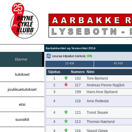
Aarbakkerittet og Vestecrittet 2014
seuraa kilpailun kärkeä:
ON
tilanne
16 KM
45 KM
Sijoitus
Numero
Nimi
tulokset
1
102
Tore Bjelland
2
117
Andreas Penne Nygård
joukkuetulokset
3
199
Hans Arne Bjelland
4
118
Arne Rettedal
etsi
4
121
Trond Skaale
suosikit
4
113
Thomas Nærland
4
116
Sigurd Gimre