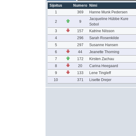
Sijoitus
Numero
Nimi
1
369
Hanne Munk Pedersen
Jacqueline Hübbe Kure
2
9
Sobol
3
157
Katrine Nilsson
4
296
Sarah Rosenkilde
5
297
Susanne Hansen
6
44
Jeanette Thorning
7
172
Kirsten Zachau
8
20
Carina Heegaard
9
133
Lene Tingleff
10
371
Lisette Drejer