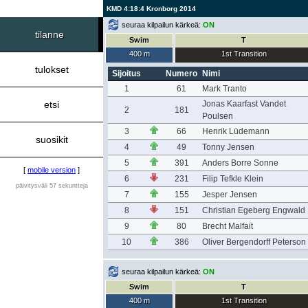
KMD 4:18:4 Kronborg 2014
seuraa kilpailun kärkeä:
ON
tilanne
Swim
T
400 m
1st Transition
tulokset
Sijoitus
Numero
Nimi
1
61
Mark Tranto
etsi
Jonas Kaarfast Vandet
2
181
Poulsen
3
66
Henrik Lüdemann
suosikit
4
49
Tonny Jensen
5
391
Anders Borre Sonne
[
mobile version
]
6
231
Filip Tefkle Klein
päivitysväli 57 sekuntteja
7
155
Jesper Jensen
8
151
Christian Egeberg Engwald
9
80
Brecht Malfait
10
386
Oliver Bergendorff Peterson
seuraa kilpailun kärkeä:
ON
Swim
T
400 m
1st Transition