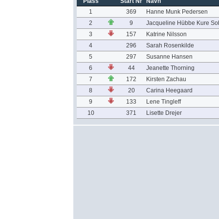
Plass
Start Nr
Navn
1
369
Hanne Munk Pedersen
2
9
Jacqueline Hübbe Kure So
3
157
Katrine Nilsson
4
296
Sarah Rosenkilde
5
297
Susanne Hansen
6
44
Jeanette Thorning
7
172
Kirsten Zachau
8
20
Carina Heegaard
9
133
Lene Tingleff
10
371
Lisette Drejer