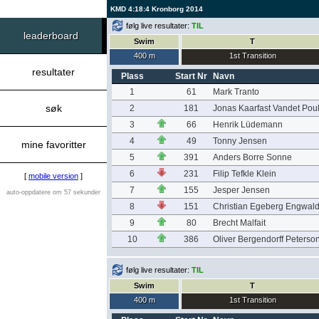
KMD 4:18:4 Kronborg 2014
følg live resultater:
TIL
leaderboard
Swim
T
400 m
1st Transition
resultater
Plass
Start Nr
Navn
1
61
Mark Tranto
søk
2
181
Jonas Kaarfast Vandet Pou
3
66
Henrik Lüdemann
4
49
Tonny Jensen
mine favoritter
5
391
Anders Borre Sonne
6
231
Filip Tefkle Klein
[
mobile version
]
7
155
Jesper Jensen
auto-oppdatere om 57 sekunder
8
151
Christian Egeberg Engwal
9
80
Brecht Malfait
10
386
Oliver Bergendorff Peterso
følg live resultater:
TIL
Swim
T
400 m
1st Transition