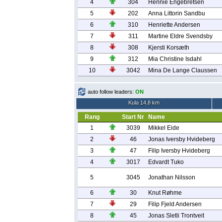
4
304
Hennie Engebretsen
5
202
Anna Littorin Sandbu
6
310
Henriette Andersen
7
311
Martine Eldre Svendsby
8
308
Kjersti Korsæth
9
312
Mia Christine Isdahl
10
3042
Mina De Lange Claussen
auto follow leaders:
ON
Kula 14,8 km
Rang
Start Nr
Name
1
3039
Mikkel Eide
2
46
Jonas Iversby Hvideberg
3
47
Filip Iversby Hvideberg
4
3017
Edvardt Tuko
5
3045
Jonathan Nilsson
6
30
Knut Røhme
7
29
Filip Fjeld Andersen
8
45
Jonas Sletli Trontveit