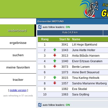
Grenserittet MIDT/UNG
auto follow leaders:
ON
leaderboard
Kula 14,8 km
Rang
Start Nr
Name
ergebnisse
1
3041
Lill Hege Bjørklund
2
1043
June Alette Holter
suchen
3
3013
Anita Blåsås Hansen
4
1040
Eivor Ertzaas Granøien
5
3073
Bente Larsen
meine favoriten
6
1073
Anne Berit Skauerud
7
3015
Tina Karling-Hellsvik
tracker
8
1057
Sandra Marianne Murberg
9
1082
Eva Skudal
[
mobile version
]
10
1063
Sara Grytting
auto refreshing in 57 seconds
auto follow leaders:
ON