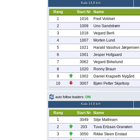
Kula 14,8 km
Rang
Start Nr
Name
1
1016
Fred Voldset
2
1009
Uno Sandstrøm
3
1018
Vegard Berli
4
1007
Morten Lund
5
1021
Harald Vasshus Jørgensen
6
1001
Jesper Hofgaard
7
3062
Vegard Birkelund
8
1020
Ronny Braun
9
1002
Daniel Kragseth Nygård
10
3007
Bjørn Petter Skjeltorp
auto follow leaders:
ON
Kula 14,8 km
Rang
Start Nr
Name
1
3049
Silje Mathisen
2
203
Tuva Ertzaas Granøien
3
3050
Rikke Steen Enstad