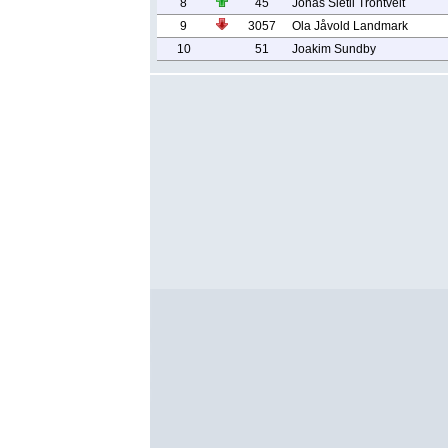
8
45
Jonas Sletli Trontveit
9
3057
Ola Jåvold Landmark
10
51
Joakim Sundby