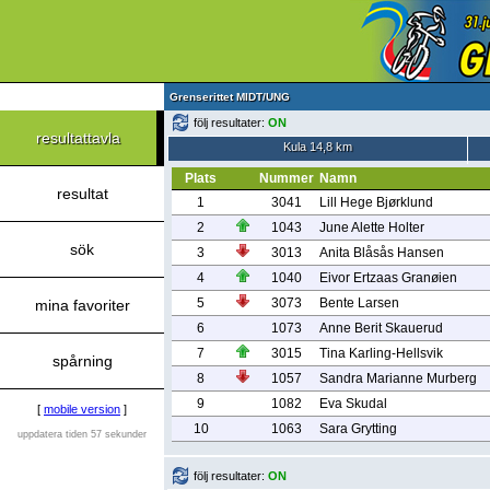
Grenserittet MIDT/UNG
följ resultater:
ON
resultattavla
Kula 14,8 km
Plats
Nummer
Namn
resultat
1
3041
Lill Hege Bjørklund
2
1043
June Alette Holter
sök
3
3013
Anita Blåsås Hansen
4
1040
Eivor Ertzaas Granøien
5
3073
Bente Larsen
mina favoriter
6
1073
Anne Berit Skauerud
7
3015
Tina Karling-Hellsvik
spårning
8
1057
Sandra Marianne Murberg
9
1082
Eva Skudal
[
mobile version
]
10
1063
Sara Grytting
uppdatera tiden 57 sekunder
följ resultater:
ON