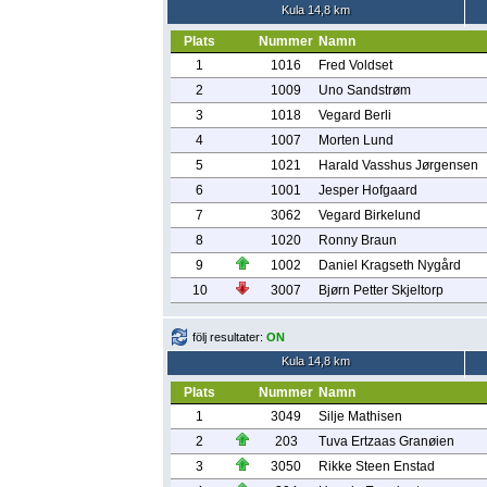
Kula 14,8 km
Plats
Nummer
Namn
1
1016
Fred Voldset
2
1009
Uno Sandstrøm
3
1018
Vegard Berli
4
1007
Morten Lund
5
1021
Harald Vasshus Jørgensen
6
1001
Jesper Hofgaard
7
3062
Vegard Birkelund
8
1020
Ronny Braun
9
1002
Daniel Kragseth Nygård
10
3007
Bjørn Petter Skjeltorp
följ resultater:
ON
Kula 14,8 km
Plats
Nummer
Namn
1
3049
Silje Mathisen
2
203
Tuva Ertzaas Granøien
3
3050
Rikke Steen Enstad