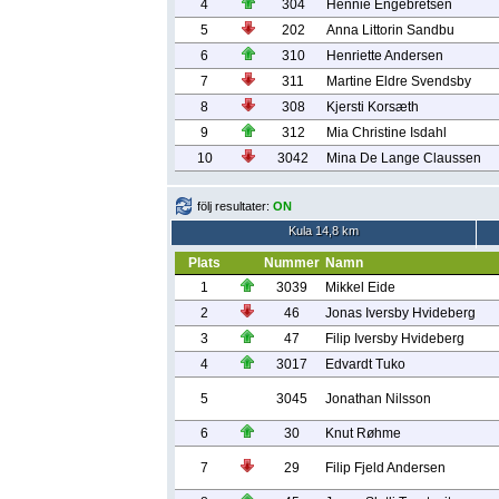
4
304
Hennie Engebretsen
5
202
Anna Littorin Sandbu
6
310
Henriette Andersen
7
311
Martine Eldre Svendsby
8
308
Kjersti Korsæth
9
312
Mia Christine Isdahl
10
3042
Mina De Lange Claussen
följ resultater:
ON
Kula 14,8 km
Plats
Nummer
Namn
1
3039
Mikkel Eide
2
46
Jonas Iversby Hvideberg
3
47
Filip Iversby Hvideberg
4
3017
Edvardt Tuko
5
3045
Jonathan Nilsson
6
30
Knut Røhme
7
29
Filip Fjeld Andersen