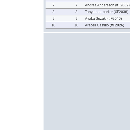
7
7
Andrea Andersson (#F2062)
8
8
Tanya Lee-parker (#F2038)
9
9
Ayaka Suzuki (#F2040)
10
10
Araceli Castillo (#F2026)