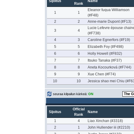
Sijoitus
Name
Rank
Eleanor fuqua Williamson
1
1
(#F48)
2
2
Anne-marie Dupont (#F13)
Lucie Lefevre épouse chaine
3
4
(#F738)
4
3
Caroline Egnerfors (#F19)
5
5
Elizabeth Foy (#F498)
6
6
Holly Howell (#F832)
7
7
Itsuko Tanaka (#F37)
8
8
Aneta Kocourková (#F744)
9
9
Xue Chen (#F74)
10
10
Jessica shao mei Chiu (#F6
seuraa kilpailun kärkeä:
ON
Official
Sijoitus
Name
Rank
1
4
Liao Xinchan (#3318)
2
1
John Hullender iii (#2210)