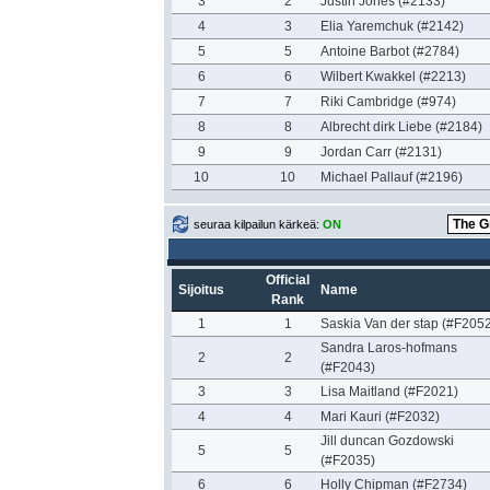
3
2
Justin Jones (#2133)
4
3
Elia Yaremchuk (#2142)
5
5
Antoine Barbot (#2784)
6
6
Wilbert Kwakkel (#2213)
7
7
Riki Cambridge (#974)
8
8
Albrecht dirk Liebe (#2184)
9
9
Jordan Carr (#2131)
10
10
Michael Pallauf (#2196)
seuraa kilpailun kärkeä:
ON
Official
Sijoitus
Name
Rank
1
1
Saskia Van der stap (#F2052
Sandra Laros-hofmans
2
2
(#F2043)
3
3
Lisa Maitland (#F2021)
4
4
Mari Kauri (#F2032)
Jill duncan Gozdowski
5
5
(#F2035)
6
6
Holly Chipman (#F2734)