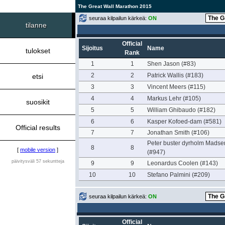
The Great Wall Marathon 2015
seuraa kilpailun kärkeä:
ON
tilanne
Official
Sijoitus
Name
tulokset
Rank
1
1
Shen Jason (#83)
2
2
Patrick Wallis (#183)
etsi
3
3
Vincent Meers (#115)
4
4
Markus Lehr (#105)
suosikit
5
5
William Ghibaudo (#182)
6
6
Kasper Kofoed-dam (#581)
Official results
7
7
Jonathan Smith (#106)
Peter buster dyrholm Madse
8
8
[
mobile version
]
(#947)
päivitysväli 57 sekuntteja
9
9
Leonardus Coolen (#143)
10
10
Stefano Palmini (#209)
seuraa kilpailun kärkeä:
ON
Official