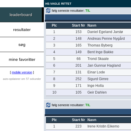
HS:VAGLE RITTET
følg seneste resultater:
TIL
leaderboard
Plc
Start Nr
Navn
resultater
1
153
Daniel Egeland Jarstø
2
148
Andreas Penne Nygård
søg
3
165
Thomas Byberg
4
149
Bent Inge Bakke
5
66
Trond Skaale
mine favoritter
6
201
Jan Gunnar Hagland
7
131
Einar Lode
[
mobile version
]
8
252
Sigurd Gimre
auto-opdaterer om 57 sekunder
9
171
Inge Holla
10
105
Geir Dahlen
følg seneste resultater:
TIL
Plc
Start Nr
Navn
1
223
Irene Kristin Eikemo