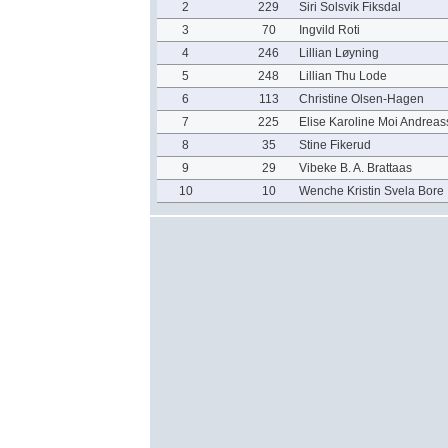
2
229
Siri Solsvik Fiksdal
3
70
Ingvild Roti
4
246
Lillian Løyning
5
248
Lillian Thu Lode
6
113
Christine Olsen-Hagen
7
225
Elise Karoline Moi Andrea
8
35
Stine Fikerud
9
29
Vibeke B. A. Brattaas
10
10
Wenche Kristin Svela Bore