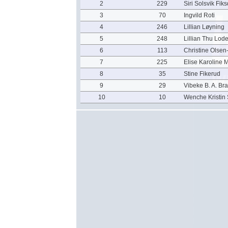
2
229
Siri Solsvik Fiks
3
70
Ingvild Roti
4
246
Lillian Løyning
5
248
Lillian Thu Lod
6
113
Christine Olse
7
225
Elise Karoline 
8
35
Stine Fikerud
9
29
Vibeke B. A. Bra
10
10
Wenche Kristin 