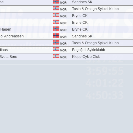
dal
Sandnes SK
NOR
Tasta & Omegn Sykkel Klubb
NOR
Bryne CK
NOR
e
Bryne CK
NOR
n-Hagen
Bryne CK
NOR
Moi Andreassen
Sandnes SK
NOR
Tasta & Omegn Sykkel Klubb
NOR
ttaas
Bogafjell Sykleklubb
NOR
Svela Bore
Klepp Cykle Club
NOR