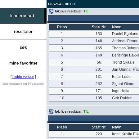
HS:VAGLE RITTET
følg live resultater:
TIL
leaderboard
Plass
Start Nr
Navn
resultater
1
153
Daniel Egeland 
2
148
Andreas Penne
søk
3
165
Thomas Byberg
4
149
Bent Inge Bakk
5
66
Trond Skaale
mine favoritter
6
201
Jan Gunnar Ha
7
131
Einar Lode
[
mobile version
]
8
252
Sigurd Gimre
auto-oppdatere om 57 sekunder
9
171
Inge Holla
10
105
Geir Dahlen
følg live resultater:
TIL
Plass
Start Nr
Navn
1
223
Irene Kristin E