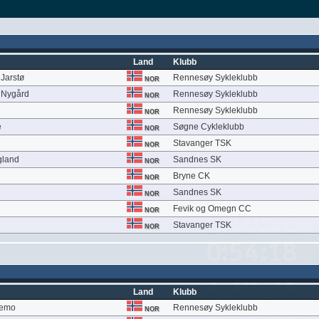
Land
Klubb
Jarstø
Rennesøy Sykleklubb
NOR
 Nygård
Rennesøy Sykleklubb
NOR
Rennesøy Sykleklubb
NOR
e
Søgne Cykleklubb
NOR
Stavanger TSK
NOR
gland
Sandnes SK
NOR
Bryne CK
NOR
Sandnes SK
NOR
Fevik og Omegn CC
NOR
Stavanger TSK
NOR
Land
Klubb
ikemo
Rennesøy Sykleklubb
NOR