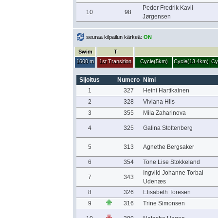
Peder Fredrik Kavli
10
98
Jørgensen
seuraa kilpailun kärkeä:
ON
Swim
T
1600 m
1st Transition
Cycle(5km)
Cycle(13.4km)
Cy
Sijoitus
Numero
Nimi
1
327
Heini Hartikainen
2
328
Viviana Hiis
3
355
Mila Zaharinova
4
325
Galina Stoltenberg
5
313
Agnethe Bergsaker
6
354
Tone Lise Stokkeland
Ingvild Johanne Torbal
7
343
Udenæs
8
326
Elisabeth Toresen
9
316
Trine Simonsen