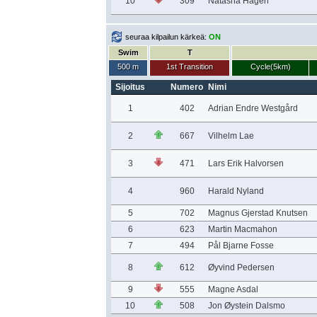
10
309
Natasha Hagen
seuraa kilpailun kärkeä:
ON
Swim
T
500 m
1st Transition
Cycle(5km)
Sijoitus
Numero
Nimi
1
402
Adrian Endre Westgård
2
667
Vilhelm Lae
3
471
Lars Erik Halvorsen
4
960
Harald Nyland
5
702
Magnus Gjerstad Knutsen
6
623
Martin Macmahon
7
494
Pål Bjarne Fosse
8
612
Øyvind Pedersen
9
555
Magne Asdal
10
508
Jon Øystein Dalsmo