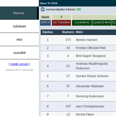
Hove Tri 2016
seuraa kilpailun kärkeä:
ON
tilanne
Swim
T
1600 m
1st Transition
Cycle(5km)
Cycle(13.4km)
Cy
tulokset
Sijoitus
Numero
Nimi
etsi
1
375
Morten Hansen
2
43
Kristian Ottestad Rød
suosikit
3
4
Birk Nagell Skogland
Andreas Maathingsdal
[
mobile version
]
4
22
Pedersen
päivitysväli 57 sekuntteja
5
27
Sondre Risdal Solheim
6
47
Alexander Waldejer
7
7
Henning Andersson
8
197
Ivan Christophersen
9
13
Henrik Føien