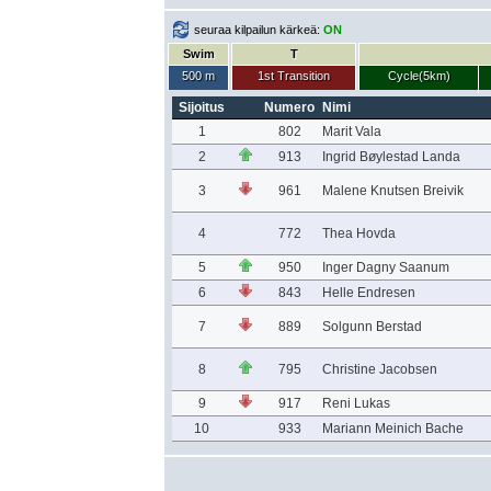
seuraa kilpailun kärkeä:
ON
Swim
T
500 m
1st Transition
Cycle(5km)
Sijoitus
Numero
Nimi
1
802
Marit Vala
2
913
Ingrid Bøylestad Landa
3
961
Malene Knutsen Breivik
4
772
Thea Hovda
5
950
Inger Dagny Saanum
6
843
Helle Endresen
7
889
Solgunn Berstad
8
795
Christine Jacobsen
9
917
Reni Lukas
10
933
Mariann Meinich Bache