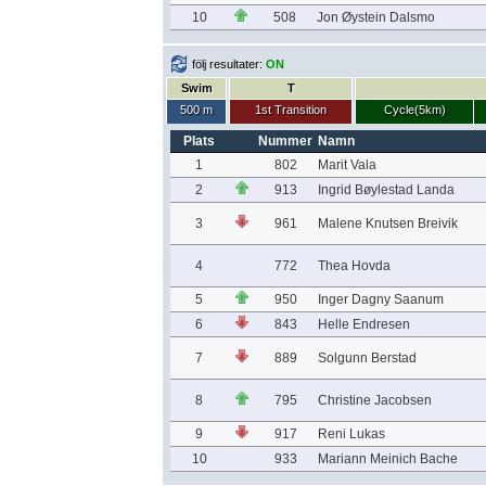
10
508
Jon Øystein Dalsmo
följ resultater:
ON
Swim
T
500 m
1st Transition
Cycle(5km)
Plats
Nummer
Namn
1
802
Marit Vala
2
913
Ingrid Bøylestad Landa
3
961
Malene Knutsen Breivik
4
772
Thea Hovda
5
950
Inger Dagny Saanum
6
843
Helle Endresen
7
889
Solgunn Berstad
8
795
Christine Jacobsen
9
917
Reni Lukas
10
933
Mariann Meinich Bache