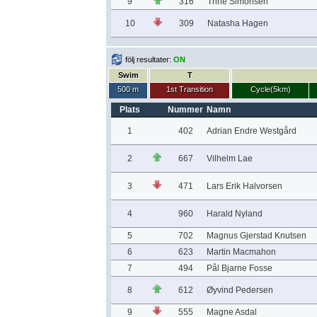
9
316
Trine Simonsen
10
309
Natasha Hagen
följ resultater:
ON
Swim
T
500 m
1st Transition
Cycle(5km)
Plats
Nummer
Namn
1
402
Adrian Endre Westgård
2
667
Vilhelm Lae
3
471
Lars Erik Halvorsen
4
960
Harald Nyland
5
702
Magnus Gjerstad Knutsen
6
623
Martin Macmahon
7
494
Pål Bjarne Fosse
8
612
Øyvind Pedersen
9
555
Magne Asdal