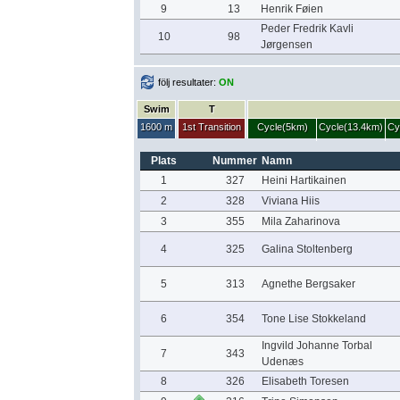
9
13
Henrik Føien
Peder Fredrik Kavli
10
98
Jørgensen
följ resultater:
ON
Swim
T
1600 m
1st Transition
Cycle(5km)
Cycle(13.4km)
Cy
Plats
Nummer
Namn
1
327
Heini Hartikainen
2
328
Viviana Hiis
3
355
Mila Zaharinova
4
325
Galina Stoltenberg
5
313
Agnethe Bergsaker
6
354
Tone Lise Stokkeland
Ingvild Johanne Torbal
7
343
Udenæs
8
326
Elisabeth Toresen