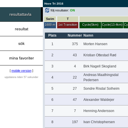
Hove Tri 2016
följ resultater:
ON
resultattavla
Swim
T
1600 m
1st Transition
Cycle(5km)
Cycle(13.4km)
Cy
resultat
Plats
Nummer
Namn
sök
1
375
Morten Hansen
2
43
Kristian Ottestad Rød
mina favoriter
3
4
Birk Nagell Skogland
[
mobile version
]
Andreas Maathingsdal
4
22
uppdatera tiden 57 sekunder
Pedersen
5
27
Sondre Risdal Solheim
6
47
Alexander Waldejer
7
7
Henning Andersson
8
197
Ivan Christophersen