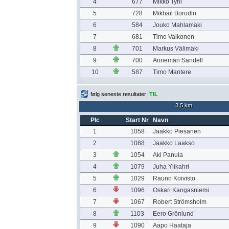
4
677
Mikko Tyni
5
728
Mikhail Borodin
6
584
Jouko Mahlamäki
7
681
Timo Valkonen
8
701
Markus Välimäki
9
700
Annemari Sandell
10
587
Timo Mantere
følg seneste resultater:
TIL
3,5 km
Plc
Start Nr
Navn
1
1058
Jaakko Piesanen
2
1088
Jaakko Laakso
3
1054
Aki Panula
4
1079
Juha Ylikahri
5
1029
Rauno Koivisto
6
1096
Oskari Kangasniemi
7
1067
Robert Strömsholm
8
1103
Eero Grönlund
9
1090
Aapo Haataja