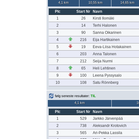
4,1 km
10,55 km
14,65 km
Plc
Start Nr
Navn
1
26
Kirsti Ilomäki
2
14
Terhi Halonen
3
90
Sanna Oikarinen
4
216
Eija Hartikainen
5
19
Eeva-Liisa Hotakainen
6
203
Anna Talonen
7
212
Seija Nurmi
8
65
Heli Lehtinen
9
100
Leena Pyssysalo
10
108
Satu Rönnberg
følg seneste resultater:
TIL
4,1 km
1
Plc
Start Nr
Navn
1
529
Jarkko Järvenpää
2
738
Aleksandr Krotovich
3
565
Ari-Pekka Lassila