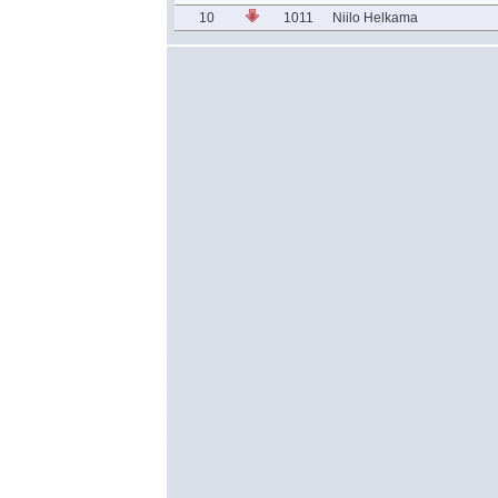
10
1011
Niilo Helkama