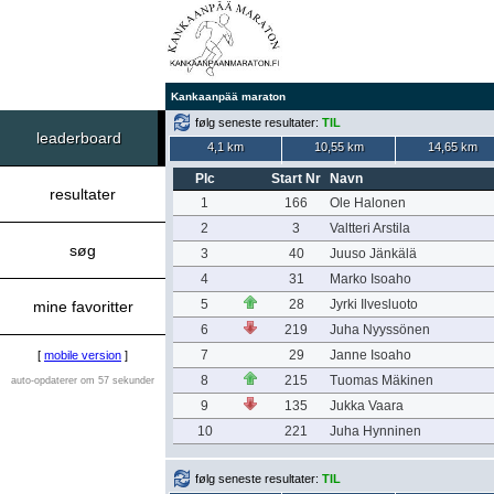
Kankaanpää maraton
følg seneste resultater:
TIL
leaderboard
4,1 km
10,55 km
14,65 km
Plc
Start Nr
Navn
resultater
1
166
Ole Halonen
2
3
Valtteri Arstila
søg
3
40
Juuso Jänkälä
4
31
Marko Isoaho
5
28
Jyrki Ilvesluoto
mine favoritter
6
219
Juha Nyyssönen
7
29
Janne Isoaho
[
mobile version
]
8
215
Tuomas Mäkinen
auto-opdaterer om 57 sekunder
9
135
Jukka Vaara
10
221
Juha Hynninen
følg seneste resultater:
TIL