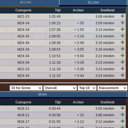
20,2 km
21,1 km
Categorie
Tijd
Achter
Snelheid
M22-23
1:05:49
3:08 min/km
M24-34
1:06:23
+ 35
3:09 min/km
M24-34
1:07:38
+ 1:50
3:13 min/km
M24-34
1:08:05
+ 2:16
3:14 min/km
M24-34
1:08:38
+ 2:49
3:16 min/km
M24-34
1:08:54
+ 3:05
3:16 min/km
M24-34
1:10:53
+ 5:04
3:22 min/km
M24-34
1:11:18
+ 5:29
3:23 min/km
M22-23
1:11:19
+ 5:30
3:23 min/km
M24-34
1:11:33
+ 5:44
3:24 min/km
10 km
Categorie
Tijd
Achter
Snelheid
M18-21
0:30:44
3:05 min/km
M18-21
0:30:58
+ 15
3:06 min/km
M16-17
0:31:55
+ 1:12
3:12 min/km