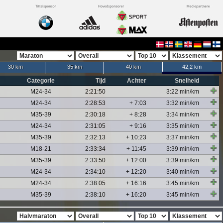
30 km
35 km
40 km
42,2 km
Categorie
Tijd
Achter
Snelheid
M24-34
2:21:50
3:22 min/km
M24-34
2:28:53
+ 7:03
3:32 min/km
M35-39
2:30:18
+ 8:28
3:34 min/km
M24-34
2:31:05
+ 9:16
3:35 min/km
M35-39
2:32:13
+ 10:23
3:37 min/km
M18-21
2:33:34
+ 11:45
3:39 min/km
M35-39
2:33:50
+ 12:00
3:39 min/km
M24-34
2:34:10
+ 12:20
3:40 min/km
M24-34
2:38:05
+ 16:16
3:45 min/km
M35-39
2:38:10
+ 16:20
3:45 min/km