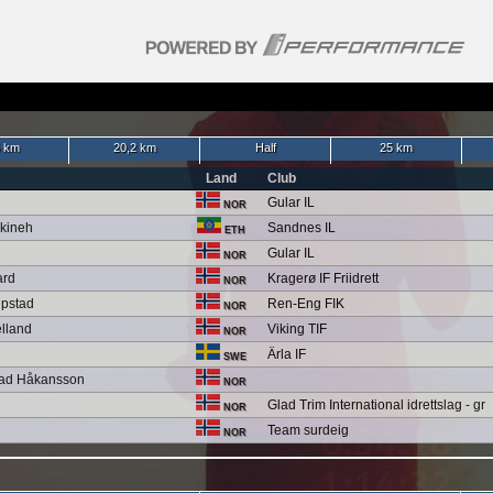
 km
20,2 km
Half
25 km
Land
Club
Gular IL
NOR
kineh
Sandnes IL
ETH
Gular IL
NOR
ard
Kragerø IF Friidrett
NOR
upstad
Ren-Eng FIK
NOR
lland
Viking TIF
NOR
Ärla IF
SWE
rad Håkansson
NOR
Glad Trim International idrettslag - gr
NOR
Team surdeig
NOR