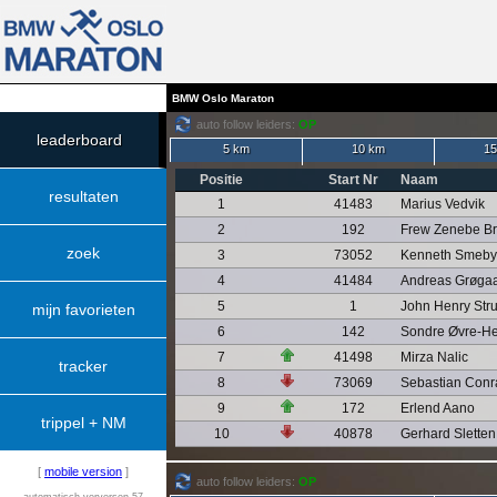
BMW Oslo Maraton
auto follow leiders:
OP
leaderboard
5 km
10 km
15
Positie
Start Nr
Naam
resultaten
1
41483
Marius Vedvik
2
192
Frew Zenebe Br
zoek
3
73052
Kenneth Smeby
4
41484
Andreas Grøga
5
1
John Henry Str
mijn favorieten
6
142
Sondre Øvre-He
7
41498
Mirza Nalic
tracker
8
73069
Sebastian Con
9
172
Erlend Aano
trippel + NM
10
40878
Gerhard Sletten
[
mobile version
]
auto follow leiders:
OP