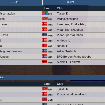
10 km
15 km
Land
Club
issehatsion
Tjalve IK
ERI
zngi
Vadsø Atletklubb
ERI
ammer
Lørenskog Friidrettslag
NOR
Vidar Sportsklubben
NOR
g Næss
Vidar Sportsklubben
NOR
t
Andebu IL
NOR
al
Rindal IL
NOR
 Deighan Hanssen
Asker Skiklubb
NOR
Jensen
BFG Bergen Friidrettsklubb
NOR
Slevik IL - Friidrett
NOR
 km
Land
Club
Tjalve IK
ERI
om
Kristiansand Løpeklubb
NOR
ar
MAR