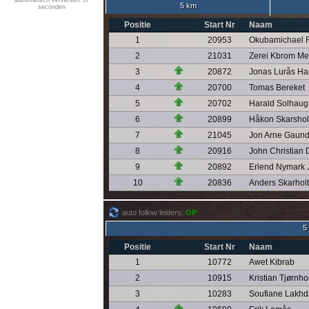
automatisch verversen 57
5 km
seconden
Positie
Start Nr
Naam
1
20953
Okubamichael F
2
21031
Zerei Kbrom Me
3
20872
Jonas Lurås H
4
20700
Tomas Bereket
5
20702
Harald Solhau
6
20899
Håkon Skarshol
7
21045
Jon Arne Gaund
8
20916
John Christian
9
20892
Erlend Nymark 
10
20836
Anders Skarholt
auto follow leiders:
OP
5
Positie
Start Nr
Naam
1
10772
Awet Kibrab
2
10915
Kristian Tjørnh
3
10283
Soufiane Lakhd