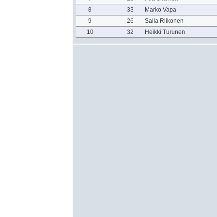
8
33
Marko Vapa
9
26
Salla Riikonen
10
32
Heikki Turunen