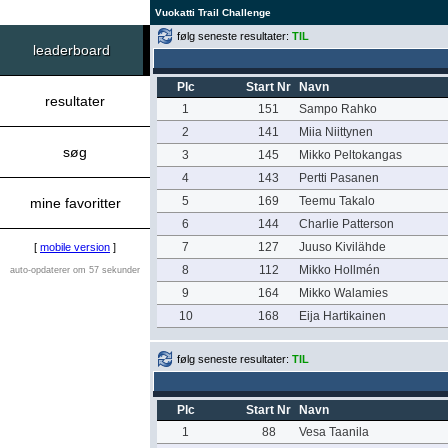
Vuokatti Trail Challenge
følg seneste resultater:
TIL
leaderboard
Plc
Start Nr
Navn
resultater
1
151
Sampo Rahko
2
141
Miia Niittynen
søg
3
145
Mikko Peltokangas
4
143
Pertti Pasanen
5
169
Teemu Takalo
mine favoritter
6
144
Charlie Patterson
7
127
Juuso Kivilähde
[
mobile version
]
8
112
Mikko Hollmén
auto-opdaterer om 57 sekunder
9
164
Mikko Walamies
10
168
Eija Hartikainen
følg seneste resultater:
TIL
Plc
Start Nr
Navn
1
88
Vesa Taanila