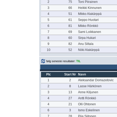
2
75
Toni Piirainen
3
66
Heikki Kinnunen
4
51
Mikko Alakärppä
5
61
Seppo Huotari
6
81
Mikko Rönkkö
7
69
Sami Loikkanen
8
60
Sirpa Hukari
9
82
Anu Siltala
10
52
Niiki Alakärppä
følg seneste resultater:
TIL
Plc
Start Nr
Navn
1
2
Aleksandar Domazetovic
2
8
Lasse Härkönen
3
13
Anne Kiljunen
4
27
Antti Rönkkö
4
21
Olli Ohtonen
6
3
Ismo Eskelinen
7
28
Piia Siitonen