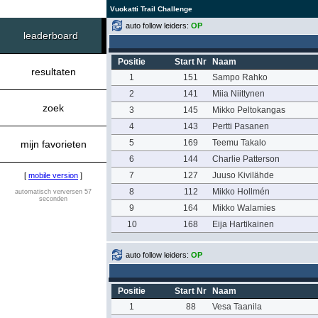
Vuokatti Trail Challenge
auto follow leiders:
OP
leaderboard
Positie
Start Nr
Naam
resultaten
1
151
Sampo Rahko
2
141
Miia Niittynen
zoek
3
145
Mikko Peltokangas
4
143
Pertti Pasanen
5
169
Teemu Takalo
mijn favorieten
6
144
Charlie Patterson
7
127
Juuso Kivilähde
[
mobile version
]
8
112
Mikko Hollmén
automatisch verversen 57
seconden
9
164
Mikko Walamies
10
168
Eija Hartikainen
auto follow leiders:
OP
Positie
Start Nr
Naam
1
88
Vesa Taanila