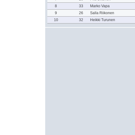
8
33
Marko Vapa
9
26
Salla Riikonen
10
32
Heikki Turunen