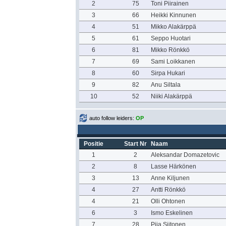
2
75
Toni Piirainen
3
66
Heikki Kinnunen
4
51
Mikko Alakärppä
5
61
Seppo Huotari
6
81
Mikko Rönkkö
7
69
Sami Loikkanen
8
60
Sirpa Hukari
9
82
Anu Siltala
10
52
Niiki Alakärppä
auto follow leiders:
OP
Positie
Start Nr
Naam
1
2
Aleksandar Domazetovic
2
8
Lasse Härkönen
3
13
Anne Kiljunen
4
27
Antti Rönkkö
4
21
Olli Ohtonen
6
3
Ismo Eskelinen
7
28
Piia Siitonen