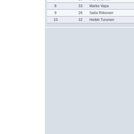
8
33
Marko Vapa
9
26
Salla Riikonen
10
32
Heikki Turunen