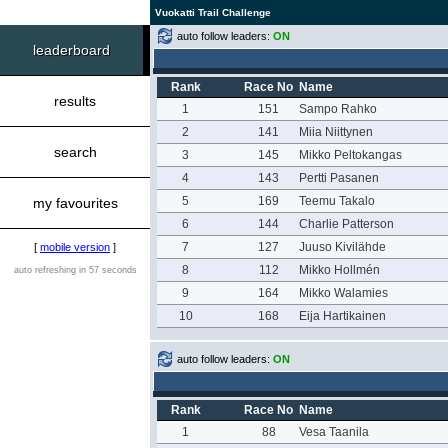
Vuokatti Trail Challenge
auto follow leaders:
ON
leaderboard
Rank
Race No
Name
results
1
151
Sampo Rahko
2
141
Miia Niittynen
search
3
145
Mikko Peltokangas
4
143
Pertti Pasanen
5
169
Teemu Takalo
my favourites
6
144
Charlie Patterson
7
127
Juuso Kivilähde
[
mobile version
]
8
112
Mikko Hollmén
auto refreshing in 57 seconds
9
164
Mikko Walamies
10
168
Eija Hartikainen
auto follow leaders:
ON
Rank
Race No
Name
1
88
Vesa Taanila