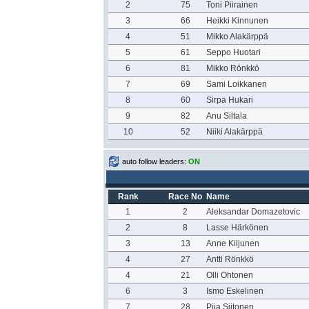
2
75
Toni Piirainen
3
66
Heikki Kinnunen
4
51
Mikko Alakärppä
5
61
Seppo Huotari
6
81
Mikko Rönkkö
7
69
Sami Loikkanen
8
60
Sirpa Hukari
9
82
Anu Siltala
10
52
Niiki Alakärppä
auto follow leaders:
ON
Rank
Race No
Name
1
2
Aleksandar Domazetovic
2
8
Lasse Härkönen
3
13
Anne Kiljunen
4
27
Antti Rönkkö
4
21
Olli Ohtonen
6
3
Ismo Eskelinen
7
28
Piia Siitonen