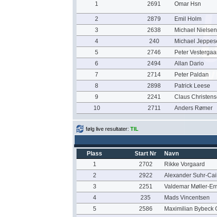
1
2691
Omar Hsn
2
2879
Emil Holm
3
2638
Michael Nielsen
4
240
Michael Jeppes
5
2746
Peter Vestergaa
6
2494
Allan Dario
7
2714
Peter Paldan
8
2898
Patrick Leese
9
2241
Claus Christen
10
2711
Anders Rømer
følg live resultater:
TIL
Plass
Start Nr
Navn
1
2702
Rikke Vorgaard
2
2922
Alexander Suhr-Cail
3
2251
Valdemar Møller-Er
4
235
Mads Vincentsen
5
2586
Maximilian Bybeck 