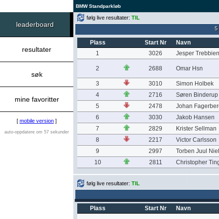
BMW Standparkløb
følg live resultater:
TIL
leaderboard
5
Plass
Start Nr
Navn
resultater
1
3026
Jesper Trebbie
2
2688
Omar Hsn
søk
3
3010
Simon Holbek
4
2716
Søren Binderup
mine favoritter
5
2478
Johan Fagerber
6
3030
Jakob Hansen
[
mobile version
]
7
2829
Krister Sellman
auto-oppdatere om 57 sekunder
8
2217
Victor Carlsson
9
2997
Torben Juul Nie
10
2811
Christopher Tin
følg live resultater:
TIL
Plass
Start Nr
Navn