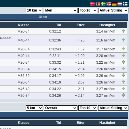
10 km
Klasse
Tid
Etter
Hastighet
M20-34
0:32:12
3:14 min/km
cebook
M40-44
0:32:36
+ 25
3:16 min/km
M20-34
0:32:43
+ 32
3:17 min/km
M40-44
0:33:11
+ 1:00
3:20 min/km
M20-34
0:33:32
+ 1:21
3:22 min/km
M20-34
0:34:15
+ 2:04
3:26 min/km
M35-39
0:34:17
+ 2:06
3:26 min/km
M20-34
0:34:19
+ 2:07
3:26 min/km
M45-49
0:34:22
+ 2:11
3:27 min/km
M20-34
0:34:26
+ 2:14
3:27 min/km
Klasse
Tid
Etter
Hastighet
cebook