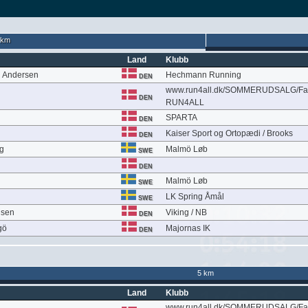
 km
Land
Klubb
n Andersen
Hechmann Running
DEN
www.run4all.dk/SOMMERUDSALG/Fa
DEN
RUN4ALL
SPARTA
DEN
Kaiser Sport og Ortopædi / Brooks
DEN
g
Malmö Løb
SWE
DEN
Malmö Løb
SWE
LK Spring Åmål
SWE
lsen
Viking / NB
DEN
gö
Majornas IK
DEN
5 km
Land
Klubb
www.run4all.dk/SOMMERUDSALG/Fa