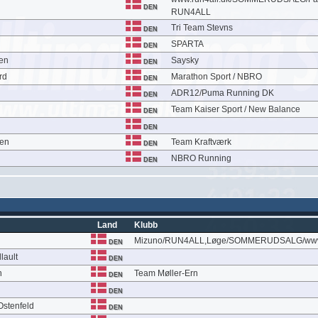
DEN
RUN4ALL
Tri Team Stevns
DEN
SPARTA
DEN
en
Saysky
DEN
rd
Marathon Sport / NBRO
DEN
ADR12/Puma Running DK
DEN
Team Kaiser Sport / New Balance
DEN
DEN
sen
Team Kraftværk
DEN
NBRO Running
DEN
Land
Klubb
Mizuno/RUN4ALL,Løge/SOMMERUDSALG/www.
DEN
lault
DEN
n
Team Møller-Ern
DEN
DEN
Ostenfeld
DEN