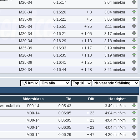
M20-34
0:15:17
3:04 min/km
M20-34
0:15:20
+ 3
3:04 min/km
M35-39
0:15:21
+ 5
3:05 min/km
M20-34
0:15:51
+ 35
3:11 min/km
M20-34
0:16:21
+ 1:05
3:17 min/km
M20-34
0:16:29
+ 1:13
3:18 min/km
M35-39
0:16:33
+ 1:17
3:19 min/km
M20-34
0:16:35
+ 1:18
3:19 min/km
M35-39
0:16:41
+ 1:25
3:21 min/km
M20-34
0:16:44
+ 1:28
3:21 min/km
åldersklass
Tid
Diff
Hastighet
run4all.dk
F00-14
0:05:43
3:49 min/km
M00-14
0:06:05
+ 23
4:04 min/km
M00-14
0:06:05
+ 23
4:04 min/km
M00-14
0:06:05
+ 23
4:04 min/km
M00-14
0:06:29
+ 47
4:20 min/km