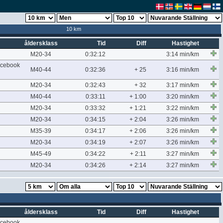
10 km
åldersklass
Tid
Diff
Hastighet
M20-34
0:32:12
3:14 min/km
cebook
M40-44
0:32:36
+ 25
3:16 min/km
M20-34
0:32:43
+ 32
3:17 min/km
M40-44
0:33:11
+ 1:00
3:20 min/km
M20-34
0:33:32
+ 1:21
3:22 min/km
M20-34
0:34:15
+ 2:04
3:26 min/km
M35-39
0:34:17
+ 2:06
3:26 min/km
M20-34
0:34:19
+ 2:07
3:26 min/km
M45-49
0:34:22
+ 2:11
3:27 min/km
M20-34
0:34:26
+ 2:14
3:27 min/km
åldersklass
Tid
Diff
Hastighet
cebook