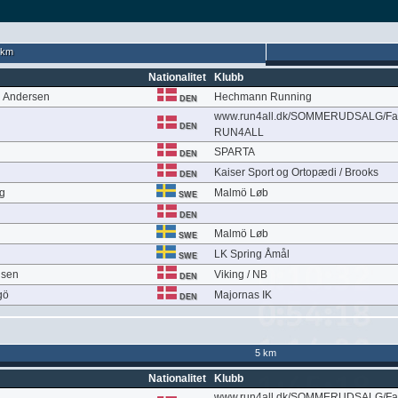
 km
Nationalitet
Klubb
n Andersen
Hechmann Running
DEN
www.run4all.dk/SOMMERUDSALG/Fa
DEN
RUN4ALL
SPARTA
DEN
Kaiser Sport og Ortopædi / Brooks
DEN
g
Malmö Løb
SWE
DEN
Malmö Løb
SWE
LK Spring Åmål
SWE
lsen
Viking / NB
DEN
gö
Majornas IK
DEN
5 km
Nationalitet
Klubb
www.run4all.dk/SOMMERUDSALG/Fa