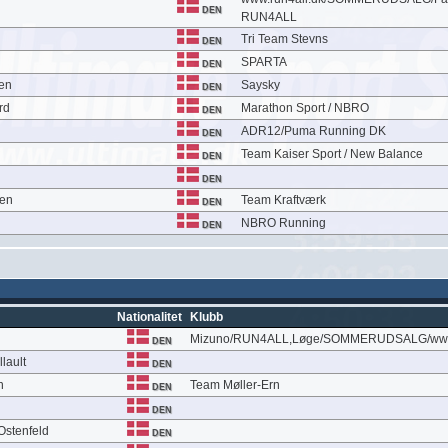
DEN
RUN4ALL
Tri Team Stevns
DEN
SPARTA
DEN
en
Saysky
DEN
rd
Marathon Sport / NBRO
DEN
ADR12/Puma Running DK
DEN
Team Kaiser Sport / New Balance
DEN
DEN
sen
Team Kraftværk
DEN
NBRO Running
DEN
Nationalitet
Klubb
Mizuno/RUN4ALL,Løge/SOMMERUDSALG/www.
DEN
lault
DEN
n
Team Møller-Ern
DEN
DEN
Ostenfeld
DEN