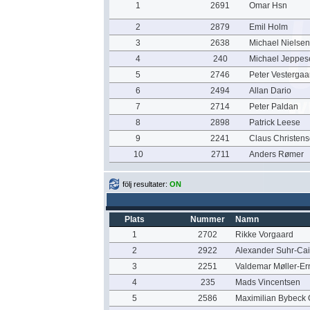
1
2691
Omar Hsn
2
2879
Emil Holm
3
2638
Michael Nielsen
4
240
Michael Jeppes
5
2746
Peter Vestergaa
6
2494
Allan Dario
7
2714
Peter Paldan
8
2898
Patrick Leese
9
2241
Claus Christen
10
2711
Anders Rømer
följ resultater:
ON
Plats
Nummer
Namn
1
2702
Rikke Vorgaard
2
2922
Alexander Suhr-Cail
3
2251
Valdemar Møller-Er
4
235
Mads Vincentsen
5
2586
Maximilian Bybeck 