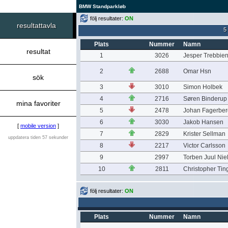
BMW Standparkløb
följ resultater:
ON
resultattavla
5
Plats
Nummer
Namn
resultat
1
3026
Jesper Trebbie
2
2688
Omar Hsn
sök
3
3010
Simon Holbek
4
2716
Søren Binderup
mina favoriter
5
2478
Johan Fagerber
6
3030
Jakob Hansen
[
mobile version
]
7
2829
Krister Sellman
uppdatera tiden 57 sekunder
8
2217
Victor Carlsson
9
2997
Torben Juul Nie
10
2811
Christopher Tin
följ resultater:
ON
Plats
Nummer
Namn