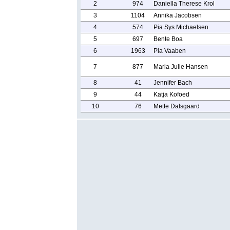
2
974
Daniella Therese Krol
3
1104
Annika Jacobsen
4
574
Pia Sys Michaelsen
5
697
Bente Boa
6
1963
Pia Vaaben
7
877
Maria Julie Hansen
8
41
Jennifer Bach
9
44
Katja Kofoed
10
76
Mette Dalsgaard