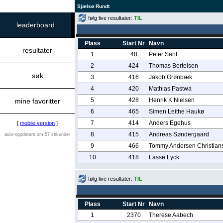
Sjælsø Rundt
følg live resultater:
TIL
leaderboard
Plass
Start Nr
Navn
resultater
1
48
Peter Sant
2
424
Thomas Bertelsen
søk
3
416
Jakob Grønbæk
4
420
Mathias Pastwa
5
428
Henrik K Nielsen
mine favoritter
6
465
Simen Leithe Haukø
7
414
Anders Egehus
[
mobile version
]
8
415
Andreas Søndergaard
auto-oppdatere om 57 sekunder
9
466
Tommy Andersen Christian
10
418
Lasse Lyck
følg live resultater:
TIL
Plass
Start Nr
Navn
1
2370
Therese Aabech