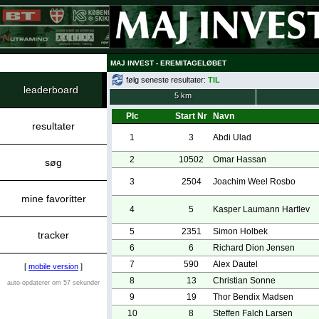
MAJ INVEST - EREMITAGELØBET
følg seneste resultater:
TIL
leaderboard
5 km
Plc
Start Nr
Navn
resultater
1
3
Abdi Ulad
2
10502
Omar Hassan
søg
3
2504
Joachim Weel Rosbo
mine favoritter
4
5
Kasper Laumann Hartlev
5
2351
Simon Holbek
tracker
6
6
Richard Dion Jensen
7
590
Alex Dautel
[
mobile version
]
8
13
Christian Sonne
auto-opdaterer om 57 sekunder
9
19
Thor Bendix Madsen
10
8
Steffen Falch Larsen