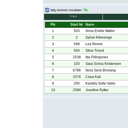
følg seneste resultater:
TIL
5 km
Plc
Start Nr
Navn
1
503
Anna Emilie Møller
2
2
Sylvia Kiberenge
3
599
Lea Reime
4
504
Stina Troest
5
2538
Ida Fillingsnes
6
103
Sara Schou Kristensen
7
6786
Nora Seck Brovang
8
2576
Clara Kall
9
200
Kamilla Sofie Vallin
10
2580
Josefine Rytter