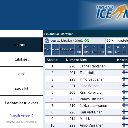
Finland Ice Marathon
seuraa kilpailun kärkeä:
ON
tilanne
10
12
14
16
18
20
22
2 km
4 km
6 km
8 km
km
km
km
km
km
km
km
tulokset
Sijoitus
Numero
Nimi
Kansal
1
220
Janne Rantanen
2
201
Tero Haiko
etsi
3
223
Timo Seppänen
4
221
Juha Sameri
suosikit
5
209
Kirsi Korpijärvi
6
203
Paavo Hiltunen
Ladatavat tulokset
7
210
Jukka Laukkanen
8
226
Kari Vartiainen
[
mobile version
]
9
214
Matti Norja
päivitysväli 57 sekuntteja
10
229
Aimo Väisänen