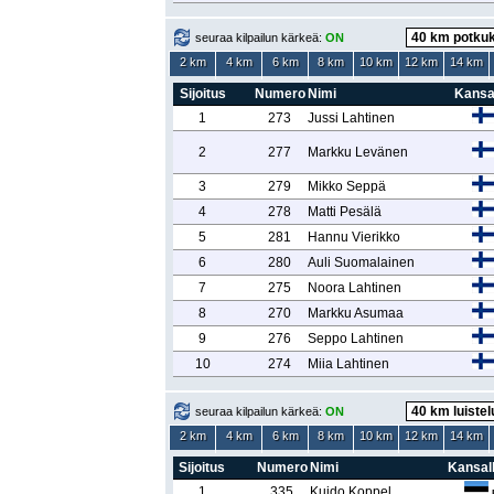
seuraa kilpailun kärkeä:
ON
2 km
4 km
6 km
8 km
10 km
12 km
14 km
Sijoitus
Numero
Nimi
Kansa
1
273
Jussi Lahtinen
2
277
Markku Levänen
3
279
Mikko Seppä
4
278
Matti Pesälä
5
281
Hannu Vierikko
6
280
Auli Suomalainen
7
275
Noora Lahtinen
8
270
Markku Asumaa
9
276
Seppo Lahtinen
10
274
Miia Lahtinen
seuraa kilpailun kärkeä:
ON
2 km
4 km
6 km
8 km
10 km
12 km
14 km
Sijoitus
Numero
Nimi
Kansal
1
335
Kuido Koppel