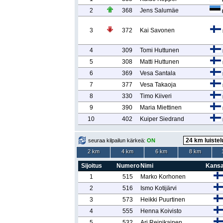
2
368
Jens Salumäe
3
372
Kai Savonen
4
309
Tomi Huttunen
5
308
Matti Huttunen
6
369
Vesa Santala
7
377
Vesa Takaoja
8
330
Timo Kiiveri
9
390
Maria Miettinen
10
402
Kuiper Siedrand
seuraa kilpailun kärkeä:
ON
2 km
4 km
6 km
8 km
Sijoitus
Numero
Nimi
Kansa
1
515
Marko Korhonen
2
516
Ismo Kotijärvi
3
573
Heikki Puurtinen
4
555
Henna Koivisto
5
532
Ari Reinikainen