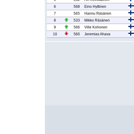
6
568
Eino Hyttinen
7
565
Hannu Räsänen
8
533
Mikko Räsänen
9
566
Ville Kohonen
10
560
Jeremias Ahava