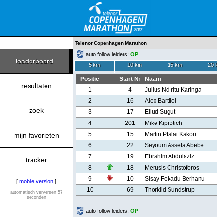
Telenor Copenhagen Marathon
auto follow leiders:
OP
leaderboard
5 km
10 km
15 km
20 
Positie
Start Nr
Naam
resultaten
1
4
Julius Ndiritu Karinga
2
16
Alex Bartilol
zoek
3
17
Eliud Sugut
4
201
Mike Kiprotich
5
15
Martin Ptalai Kakori
mijn favorieten
6
22
Seyoum Assefa Abebe
7
19
Ebrahim Abdulaziz
tracker
8
18
Merusis Christoforos
9
10
Sisay Fekadu Berhanu
[
mobile version
]
10
69
Thorkild Sundstrup
automatisch verversen 57
seconden
auto follow leiders:
OP