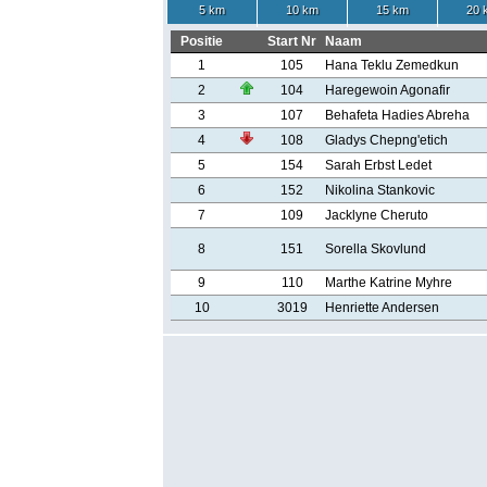
5 km
10 km
15 km
20 
Positie
Start Nr
Naam
1
105
Hana Teklu Zemedkun
2
104
Haregewoin Agonafir
3
107
Behafeta Hadies Abreha
4
108
Gladys Chepng'etich
5
154
Sarah Erbst Ledet
6
152
Nikolina Stankovic
7
109
Jacklyne Cheruto
8
151
Sorella Skovlund
9
110
Marthe Katrine Myhre
10
3019
Henriette Andersen