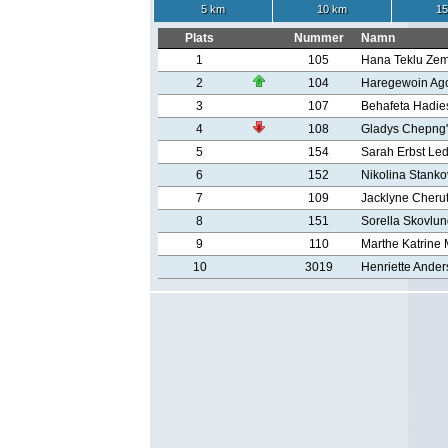
5 km
10 km
15
Plats
Nummer
Namn
1
105
Hana Teklu Ze
2
104
Haregewoin Ago
3
107
Behafeta Hadie
4
108
Gladys Chepng'
5
154
Sarah Erbst Led
6
152
Nikolina Stanko
7
109
Jacklyne Cheru
8
151
Sorella Skovlu
9
110
Marthe Katrine
10
3019
Henriette Ande