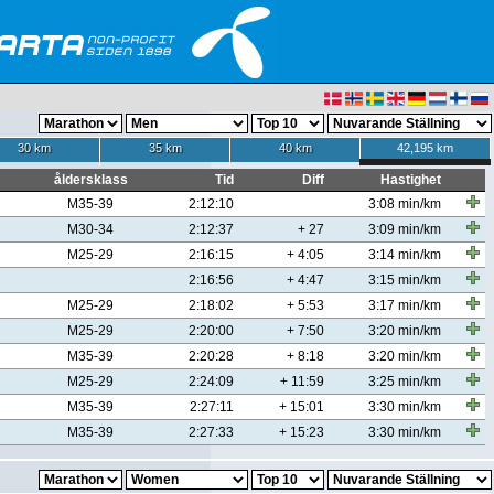
30 km
35 km
40 km
42,195 km
åldersklass
Tid
Diff
Hastighet
M35-39
2:12:10
3:08 min/km
M30-34
2:12:37
+ 27
3:09 min/km
M25-29
2:16:15
+ 4:05
3:14 min/km
2:16:56
+ 4:47
3:15 min/km
M25-29
2:18:02
+ 5:53
3:17 min/km
M25-29
2:20:00
+ 7:50
3:20 min/km
M35-39
2:20:28
+ 8:18
3:20 min/km
M25-29
2:24:09
+ 11:59
3:25 min/km
M35-39
2:27:11
+ 15:01
3:30 min/km
M35-39
2:27:33
+ 15:23
3:30 min/km