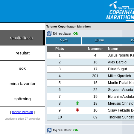
Telenor Copenhagen Marathon
följ resultater:
ON
resultattavla
5 km
10 km
15
Plats
Nummer
Namn
resultat
1
4
Julius Ndiritu K
2
16
Alex Bartilol
sök
3
17
Eliud Sugut
4
201
Mike Kiprotich
5
15
Martin Ptalai Ka
mina favoriter
6
22
Seyoum Assefa
7
19
Ebrahim Abdula
spårning
8
18
Merusis Christo
9
10
Sisay Fekadu B
[
mobile version
]
10
69
Thorkild Sundst
uppdatera tiden 57 sekunder
följ resultater:
ON