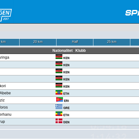
 km
20 km
Half
25 km
Nationalitet
Klubb
aringa
KEN
KEN
KEN
KEN
kori
KEN
 Abebe
ETH
ziz
ERI
foros
GRE
erhanu
ETH
rup
DEN