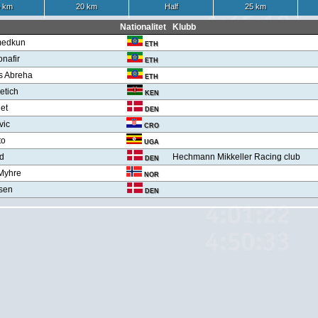
 km
20 km
Half
25 km
Nationalitet
Klubb
medkun
ETH
nafir
ETH
s Abreha
ETH
etich
KEN
et
DEN
vic
CRO
to
UGA
nd
Hechmann Mikkeller Racing club
DEN
 Myhre
NOR
rsen
DEN