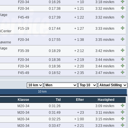
F20-34
0:16:26
+ 10
3:18 min/km
F20-34
0:17:38
+ 1:21
3:32 min/km
/Køge
F45-49
0:17:39
+ 1:22
3:32 min/km
F15-19
0:17:44
+ 1:27
3:33 min/km
iCenter
F20-34
0:17:55
+ 1:38
3:35 min/km
Løverne
/Køge
F35-39
0:18:29
+ 2:12
3:42 min/km
F20-34
0:18:36
+ 2:19
3:44 min/km
F20-34
0:18:36
+ 2:20
3:44 min/km
F45-49
0:18:52
+ 2:35
3:47 min/km
10 km
Klasse
Tid
Efter
Hastighed
M20-34
0:31:26
3:09 min/km
M20-34
0:31:49
+ 23
3:11 min/km
M20-34
0:32:25
+ 1:00
3:15 min/km
M20-34
0:33:47
+ 2:21
3:23 min/km