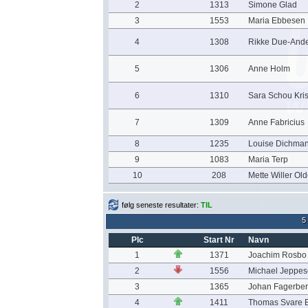
2
1313
Simone Glad
3
1553
Maria Ebbesen
4
1308
Rikke Due-And
5
1306
Anne Holm
6
1310
Sara Schou Kri
7
1309
Anne Fabricius
8
1235
Louise Dichman
9
1083
Maria Terp
10
208
Mette Willer Ol
følg seneste resultater:
TIL
5
Plc
Start Nr
Navn
1
1371
Joachim Rosbo
2
1556
Michael Jeppe
3
1365
Johan Fagerbe
4
1411
Thomas Svare E