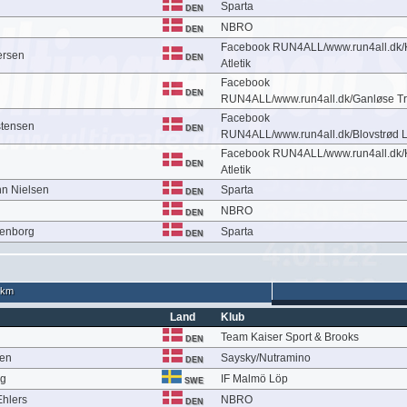
Sparta
DEN
NBRO
DEN
Facebook RUN4ALL/www.run4all.dk
ersen
DEN
Atletik
Facebook
DEN
RUN4ALL/www.run4all.dk/Ganløse Tr
Facebook
stensen
DEN
RUN4ALL/www.run4all.dk/Blovstrød 
Facebook RUN4ALL/www.run4all.dk
DEN
Atletik
n Nielsen
Sparta
DEN
NBRO
DEN
denborg
Sparta
DEN
 km
Land
Klub
Team Kaiser Sport & Brooks
DEN
sen
Saysky/Nutramino
DEN
rg
IF Malmö Löp
SWE
hlers
NBRO
DEN