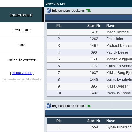
BMW City Løb
følg seneste resultater:
TIL
leaderboard
Plc
Start Nr
Navn
resultater
1
1418
Mads Tærsbøl
2
1262
Emil Holm
søg
3
1467
Michael Nielse
4
696
Patrick Leese
5
150
Morten Puggaa
mine favoritter
6
1107
Christian Sonn
7
1037
Mikkel Borg Bje
[
mobile version
]
8
1448
Jonas Lynghol
auto-opdaterer om 57 sekunder
9
895
Klaes Ovesen
10
1432
Rasmus Krodal
følg seneste resultater:
TIL
Plc
Start Nr
Navn
1
1554
Sylvia Kiberen