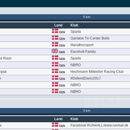
5 km
Land
Klub
Sparta
DEN
Ganløse Tri-Center Bulls
DEN
n
Marathonsport
DEN
Eiersholt Family
GBR
rd Ravn
Sparta
DEN
e
NBRO
DEN
rgsø
Hechmann Mikkeller Racing Club
DEN
m
#DefendDario2017
DEN
NBRO
DEN
NBRO
DEN
5 km
Land
Klub
ge
Facebook RUN4ALL/www.run4all.dk
DEN