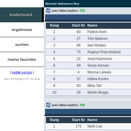
Helsinki Halloween Run
auto follow leaders:
ON
leaderboard
Rang
Start Nr
Name
ergebnisse
1
60
Patrick Irwin
2
27
Timi Malinen
suchen
3
86
Ilari Ahokas
4
75
Ragnar Freij-Hollanti
5
22
Jussi Karhunen
meine favoriten
6
49
Sonja Sorvari
7
4
Moona Latvala
[
mobile version
]
8
57
Hilkka Kontro
auto refreshing in 57 seconds
9
93
Mika Tall
10
26
Martin Briggs
auto follow leaders:
ON
Rang
Start Nr
Name
1
175
Mark Lee