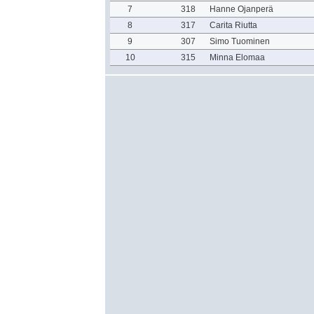
7
318
Hanne Ojanperä
8
317
Carita Riutta
9
307
Simo Tuominen
10
315
Minna Elomaa