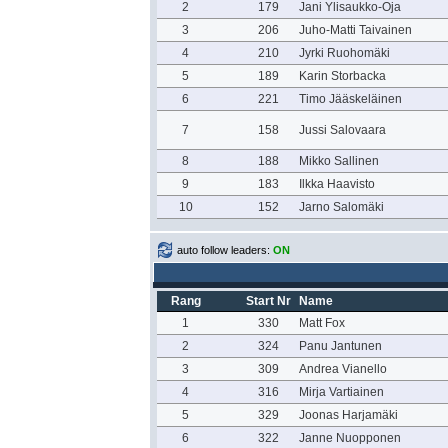
2
179
Jani Ylisaukko-Oja
3
206
Juho-Matti Taivainen
4
210
Jyrki Ruohomäki
5
189
Karin Storbacka
6
221
Timo Jääskeläinen
7
158
Jussi Salovaara
8
188
Mikko Sallinen
9
183
Ilkka Haavisto
10
152
Jarno Salomäki
auto follow leaders:
ON
Rang
Start Nr
Name
1
330
Matt Fox
2
324
Panu Jantunen
3
309
Andrea Vianello
4
316
Mirja Vartiainen
5
329
Joonas Harjamäki
6
322
Janne Nuopponen