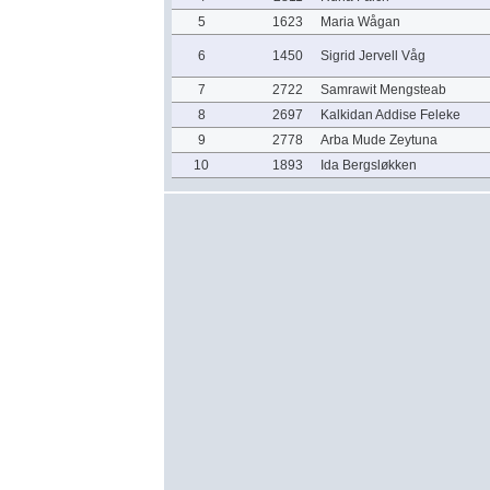
5
1623
Maria Wågan
6
1450
Sigrid Jervell Våg
7
2722
Samrawit Mengsteab
8
2697
Kalkidan Addise Feleke
9
2778
Arba Mude Zeytuna
10
1893
Ida Bergsløkken