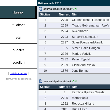
Hytteplanmila 2017
seuraa kilpailun kärkeä:
ON
tilanne
Sijoitus
Numero
Nimi
1
2795
Okubamichael Fissehatsion
tulokset
2
2699
Tigabu Gebremaryam Asefa
3
2794
Awet Kibrab
4
2793
Senay Fissehatsion
etsi
5
2797
Stian Øvergaard Aarvik
6
1905
Simen Halle Haugen
suosikit
7
2126
Marius Vedvik
8
2732
Petter Rypdal
scrolleri
9
2809
Gishe Abdi Wako
10
1876
Jens Bøhmer
[
mobile version
]
päivitysväli 57 sekuntteja
seuraa kilpailun kärkeä:
ON
Sijoitus
Numero
Nimi
1
1
Karoline Bjerkeli Grøvdal
2
2705
Meraf Bahta
3
1922
Rebecca Hilland
4
2811
Runa Falch