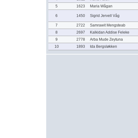
5
1623
Maria Wågan
6
1450
Sigrid Jervell Våg
7
2722
Samrawit Mengsteab
8
2697
Kalkidan Addise Feleke
9
2778
Arba Mude Zeytuna
10
1893
Ida Bergsløkken