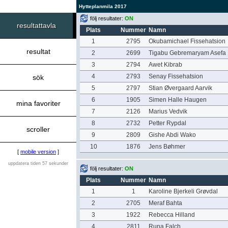
Hytteplanmila 2017
följ resultater:
ON
resultattavla
Plats
Nummer
Namn
1
2795
Okubamichael Fissehatsion
resultat
2
2699
Tigabu Gebremaryam Asefa
3
2794
Awet Kibrab
4
2793
Senay Fissehatsion
sök
5
2797
Stian Øvergaard Aarvik
6
1905
Simen Halle Haugen
mina favoriter
7
2126
Marius Vedvik
8
2732
Petter Rypdal
scroller
9
2809
Gishe Abdi Wako
10
1876
Jens Bøhmer
[
mobile version
]
uppdatera tiden 57 sekunder
följ resultater:
ON
Plats
Nummer
Namn
1
1
Karoline Bjerkeli Grøvdal
2
2705
Meraf Bahta
3
1922
Rebecca Hilland
4
2811
Runa Falch