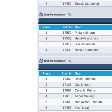
2
17459
Tamzid Mahamud
følg live resultater:
TIL
Plass
Start Nr
Navn
1
17550
Pinja Kotinurmi
2
17538
Heljä-Viivi Unkila
3
17319
Siiri Paunonen
4
17332
Netta Keurulainen
følg live resultater:
TIL
Plass
Start Nr
Navn
1
17482
Jesse Pihamäki
2
17167
Otto Lintula
3
17097
Corentin Pierre
4
17010
Aapeli Welling
5
17400
Neo Michel Tchoumi
6
17458
Yasif Iqbal