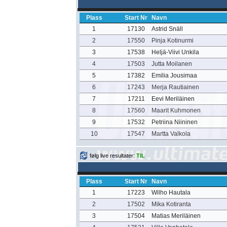
Plass
Start Nr
Navn
1
17130
Astrid Snäll
2
17550
Pinja Kotinurmi
3
17538
Heljä-Viivi Unkila
4
17503
Jutta Moilanen
5
17382
Emilia Jousimaa
6
17243
Merja Rautiainen
7
17211
Eevi Meriläinen
8
17560
Maarit Kuhmonen
9
17532
Petriina Niininen
10
17547
Martta Valkola
følg live resultater:
TIL
Plass
Start Nr
Navn
1
17223
Wilho Hautala
2
17502
Mika Kotiranta
3
17504
Matias Meriläinen