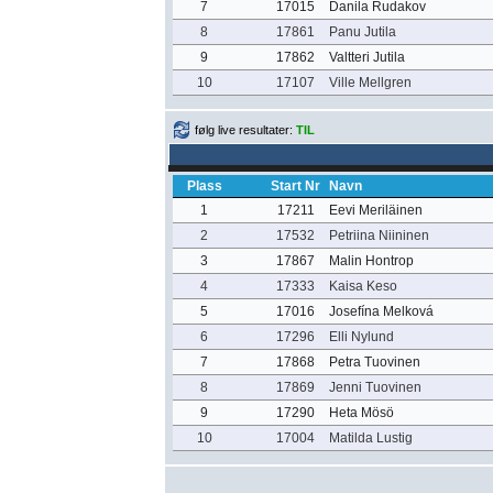
7
17015
Danila Rudakov
8
17861
Panu Jutila
9
17862
Valtteri Jutila
10
17107
Ville Mellgren
følg live resultater:
TIL
Plass
Start Nr
Navn
1
17211
Eevi Meriläinen
2
17532
Petriina Niininen
3
17867
Malin Hontrop
4
17333
Kaisa Keso
5
17016
Josefína Melková
6
17296
Elli Nylund
7
17868
Petra Tuovinen
8
17869
Jenni Tuovinen
9
17290
Heta Mösö
10
17004
Matilda Lustig