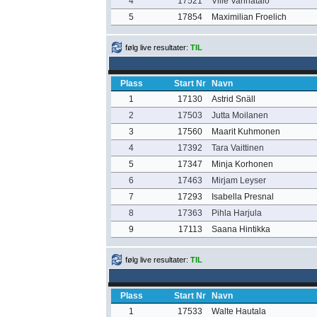
4
17521
Ville Vanhatalo
5
17854
Maximilian Froelich
følg live resultater:
TIL
Plass
Start Nr
Navn
1
17130
Astrid Snäll
2
17503
Jutta Moilanen
3
17560
Maarit Kuhmonen
4
17392
Tara Vaittinen
5
17347
Minja Korhonen
6
17463
Mirjam Leyser
7
17293
Isabella Presnal
8
17363
Pihla Harjula
9
17113
Saana Hintikka
følg live resultater:
TIL
Plass
Start Nr
Navn
1
17533
Walte Hautala