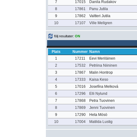
7
17015
Danila Rudakov
8
17861
Panu Jutila
9
17862
Valtteri Jutila
10
17107
Ville Mellgren
följ resultater:
ON
Plats
Nummer
Namn
1
17211
Eevi Meriläinen
2
17532
Petriina Niininen
3
17867
Malin Hontrop
4
17333
Kaisa Keso
5
17016
Josefína Melková
6
17296
Elli Nylund
7
17868
Petra Tuovinen
8
17869
Jenni Tuovinen
9
17290
Heta Mösö
10
17004
Matilda Lustig