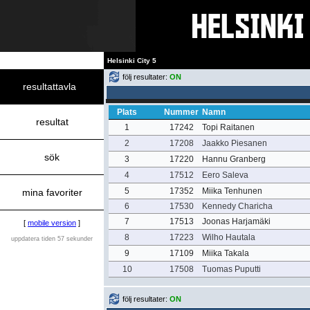
Helsinki City 5
följ resultater:
ON
resultattavla
Plats
Nummer
Namn
resultat
1
17242
Topi Raitanen
2
17208
Jaakko Piesanen
sök
3
17220
Hannu Granberg
4
17512
Eero Saleva
5
17352
Miika Tenhunen
mina favoriter
6
17530
Kennedy Charicha
7
17513
Joonas Harjamäki
[
mobile version
]
8
17223
Wilho Hautala
uppdatera tiden 57 sekunder
9
17109
Miika Takala
10
17508
Tuomas Puputti
följ resultater:
ON