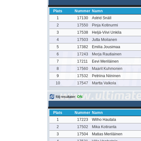
Plats
Nummer
Namn
1
17130
Astrid Snäll
2
17550
Pinja Kotinurmi
3
17538
Heljä-Viivi Unkila
4
17503
Jutta Moilanen
5
17382
Emilia Jousimaa
6
17243
Merja Rautiainen
7
17211
Eevi Meriläinen
8
17560
Maarit Kuhmonen
9
17532
Petriina Niininen
10
17547
Martta Valkola
följ resultater:
ON
Plats
Nummer
Namn
1
17223
Wilho Hautala
2
17502
Mika Kotiranta
3
17504
Matias Meriläinen