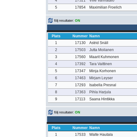
4
17521
Ville Vanhatalo
5
17854
Maximilian Froelich
följ resultater:
ON
Plats
Nummer
Namn
1
17130
Astrid Snäll
2
17503
Jutta Moilanen
3
17560
Maarit Kuhmonen
4
17392
Tara Vaittinen
5
17347
Minja Korhonen
6
17463
Mirjam Leyser
7
17293
Isabella Presnal
8
17363
Pihla Harjula
9
17113
Saana Hintikka
följ resultater:
ON
Plats
Nummer
Namn
1
17533
Walte Hautala