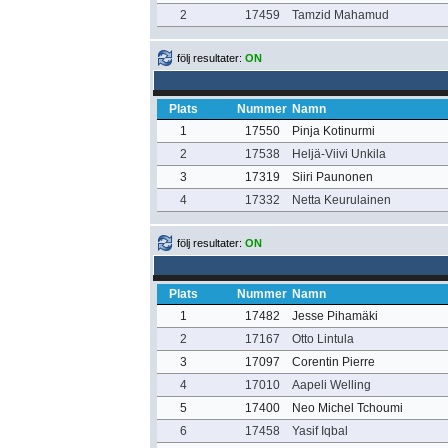
2
17459
Tamzid Mahamud
följ resultater:
ON
Plats
Nummer
Namn
1
17550
Pinja Kotinurmi
2
17538
Heljä-Viivi Unkila
3
17319
Siiri Paunonen
4
17332
Netta Keurulainen
följ resultater:
ON
Plats
Nummer
Namn
1
17482
Jesse Pihamäki
2
17167
Otto Lintula
3
17097
Corentin Pierre
4
17010
Aapeli Welling
5
17400
Neo Michel Tchoumi
6
17458
Yasif Iqbal