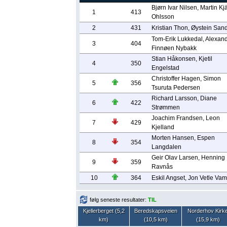
Bjørn Ivar Nilsen, Martin Kjä
1
413
Ohlsson
2
431
Kristian Thon, Øystein Sand
Tom-Erik Lukkedal, Alexan
3
404
Finnøen Nybakk
Stian Håkonsen, Kjetil
4
350
Engelstad
Christoffer Hagen, Simon
5
356
Tsuruta Pedersen
Richard Larsson, Diane
6
422
Strømmen
Joachim Frandsen, Leon
7
429
Kjelland
Morten Hansen, Espen
8
354
Langdalen
Geir Olav Larsen, Henning
9
359
Ravnås
10
364
Eskil Angset, Jon Vetle Vam
følg seneste resultater:
TIL
Kjellerberget (5,2
Beredskapsveien
Norderhov Kirk
km)
(10,5 km)
(15,9 km)