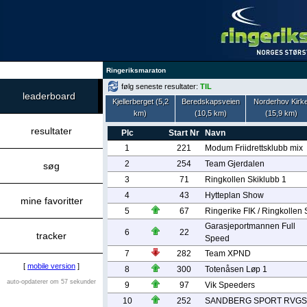
Ringeriksmaraton
følg seneste resultater:
TIL
leaderboard
Kjellerberget (5,2
Beredskapsveien
Norderhov Kirk
km)
(10,5 km)
(15,9 km)
resultater
Plc
Start Nr
Navn
1
221
Modum Friidrettsklubb mix
2
254
Team Gjerdalen
søg
3
71
Ringkollen Skiklubb 1
4
43
Hytteplan Show
mine favoritter
5
67
Ringerike FIK / Ringkollen 
Garasjeportmannen Full
6
22
tracker
Speed
7
282
Team XPND
[
mobile version
]
8
300
Totenåsen Løp 1
auto-opdaterer om 57 sekunder
9
97
Vik Speeders
10
252
SANDBERG SPORT RVGS