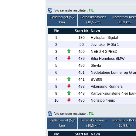
følg seneste resultater:
TIL
Kjellerberget (5,2
Beredskapsveien
Norderhov Kirk
km)
(10,5 km)
(15,9 km)
Plc
Start Nr
Navn
1
130
Hytteplan Sigdal
2
50
Jevnaker IF Ski 1
3
450
NEED 4 SPEED
4
479
Bilia Hønefoss BMW
5
496
Sløyfa
6
451
Nødetatene Lunner og Gra
7
441
BVB09
8
493
Vikersund Runners
9
448
Kartverksjuristene 4-er ba
10
486
Nonstop 4-mix
følg seneste resultater:
TIL
Kjellerberget (5,2
Beredskapsveien
Norderhov Kirk
km)
(10,5 km)
(15,9 km)
Plc
Start Nr
Navn