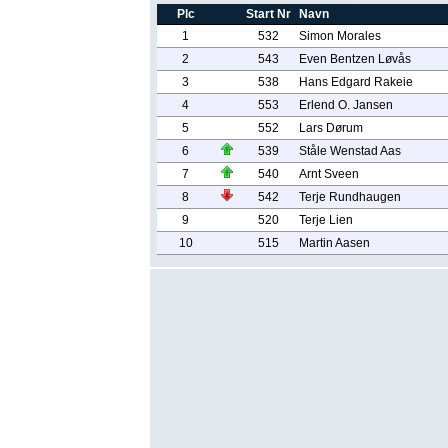
Plc
Start Nr
Navn
1
532
Simon Morales
2
543
Even Bentzen Løvås
3
538
Hans Edgard Rakeie
4
553
Erlend O. Jansen
5
552
Lars Dørum
6
539
Ståle Wenstad Aas
7
540
Arnt Sveen
8
542
Terje Rundhaugen
9
520
Terje Lien
10
515
Martin Aasen