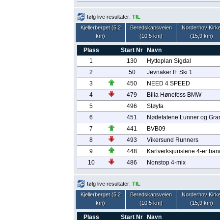
følg live resultater:
TIL
Kjellerberget (5,2
Beredskapsveien
Norderhov Kirk
km)
(10,5 km)
(15,9 km)
Plass
Start Nr
Navn
1
130
Hytteplan Sigdal
2
50
Jevnaker IF Ski 1
3
450
NEED 4 SPEED
4
479
Bilia Hønefoss BMW
5
496
Sløyfa
6
451
Nødetatene Lunner og Gra
7
441
BVB09
8
493
Vikersund Runners
9
448
Kartverksjuristene 4-er ba
10
486
Nonstop 4-mix
følg live resultater:
TIL
Kjellerberget (5,2
Beredskapsveien
Norderhov Kirk
km)
(10,5 km)
(15,9 km)
Plass
Start Nr
Navn