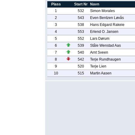
Plass
Start Nr
Navn
1
532
Simon Morales
2
543
Even Bentzen Løvås
3
538
Hans Edgard Rakeie
4
553
Erlend O. Jansen
5
552
Lars Dørum
6
539
Ståle Wenstad Aas
7
540
Arnt Sveen
8
542
Terje Rundhaugen
9
520
Terje Lien
10
515
Martin Aasen