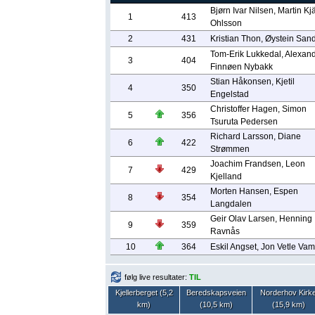
Bjørn Ivar Nilsen, Martin Kjä
1
413
Ohlsson
2
431
Kristian Thon, Øystein Sand
Tom-Erik Lukkedal, Alexan
3
404
Finnøen Nybakk
Stian Håkonsen, Kjetil
4
350
Engelstad
Christoffer Hagen, Simon
5
356
Tsuruta Pedersen
Richard Larsson, Diane
6
422
Strømmen
Joachim Frandsen, Leon
7
429
Kjelland
Morten Hansen, Espen
8
354
Langdalen
Geir Olav Larsen, Henning
9
359
Ravnås
10
364
Eskil Angset, Jon Vetle Vam
følg live resultater:
TIL
Kjellerberget (5,2
Beredskapsveien
Norderhov Kirk
km)
(10,5 km)
(15,9 km)