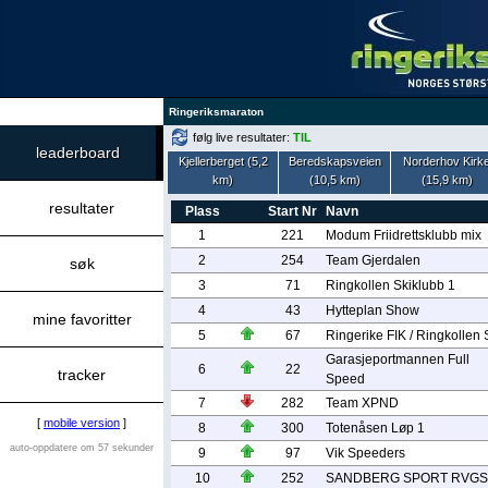
Ringeriksmaraton
følg live resultater:
TIL
leaderboard
Kjellerberget (5,2
Beredskapsveien
Norderhov Kirk
km)
(10,5 km)
(15,9 km)
resultater
Plass
Start Nr
Navn
1
221
Modum Friidrettsklubb mix
2
254
Team Gjerdalen
søk
3
71
Ringkollen Skiklubb 1
4
43
Hytteplan Show
mine favoritter
5
67
Ringerike FIK / Ringkollen 
Garasjeportmannen Full
6
22
tracker
Speed
7
282
Team XPND
[
mobile version
]
8
300
Totenåsen Løp 1
auto-oppdatere om 57 sekunder
9
97
Vik Speeders
10
252
SANDBERG SPORT RVGS