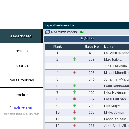
Espoo Rantamaraton
auto follow leaders:
ON
leaderboard
10,55 km
Rank
Race No
Name
results
1
611
Ole Antti Halon
2
578
Max Toikka
search
3
163
Juha Keskitalo
4
295
Mikael Männikk
5
546
Juhani Yli-Martt
my favourites
6
613
Lauri Kankaanr
7
102
Ilkka Hyvönen
tracker
8
609
Lassi Laitinen
9
201
Erik Kuijer
[
mobile version
]
10
125
Mikko Jokipii
auto refreshing in 57 seconds
11
150
Lasse Keisalo
12
286
Juha-Matti Mikk