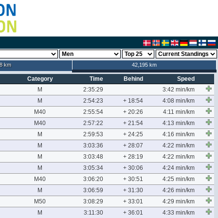
8 km
42,195 km
Category
Time
Behind
Speed
M
2:35:29
3:42 min/km
M
2:54:23
+ 18:54
4:08 min/km
M40
2:55:54
+ 20:26
4:11 min/km
M40
2:57:22
+ 21:54
4:13 min/km
M
2:59:53
+ 24:25
4:16 min/km
M
3:03:36
+ 28:07
4:22 min/km
M
3:03:48
+ 28:19
4:22 min/km
M
3:05:34
+ 30:06
4:24 min/km
M40
3:06:20
+ 30:51
4:25 min/km
M
3:06:59
+ 31:30
4:26 min/km
M50
3:08:29
+ 33:01
4:29 min/km
M
3:11:30
+ 36:01
4:33 min/km