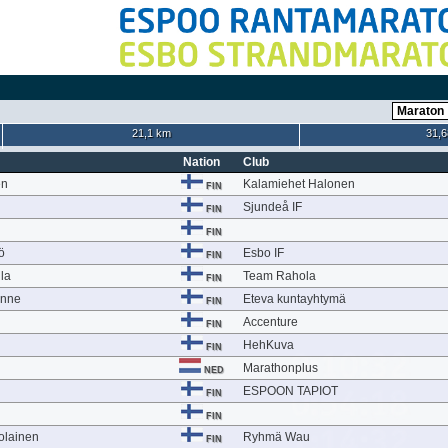
21,1 km
31,6
Nation
Club
en
Kalamiehet Halonen
FIN
Sjundeå IF
FIN
FIN
ö
Esbo IF
FIN
ila
Team Rahola
FIN
inne
Eteva kuntayhtymä
FIN
Accenture
FIN
HehKuva
FIN
Marathonplus
NED
ESPOON TAPIOT
FIN
FIN
olainen
Ryhmä Wau
FIN