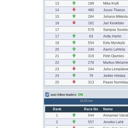
13
199
Mika Kraft
14
480
Juuso Tilaeus
15
284
Juhana Mikkola
16
162
Jari Keskitalo
17
579
Sampsa Suvela
17
63
Anttu Harlin
19
554
Eetu Myrskylä
20
240
Aarno Lehtola
21
319
Petri Ojamies
22
278
Markus Melami
23
244
Juha Lempiäin
24
78
Jarkko Hietala
25
313
Paavo Nurmila
auto follow leaders:
ON
10,55 km
Rank
Race No
Name
1
544
Annamari Väns
2
557
Jessika Lahti