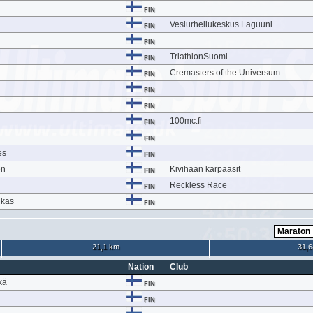
FIN
Vesiurheilukeskus Laguuni
FIN
FIN
TriathlonSuomi
FIN
Cremasters of the Universum
FIN
FIN
FIN
100mc.fi
FIN
FIN
es
FIN
en
Kivihaan karpaasit
FIN
Reckless Race
FIN
ukas
FIN
21,1 km
31,6
Nation
Club
kä
FIN
FIN