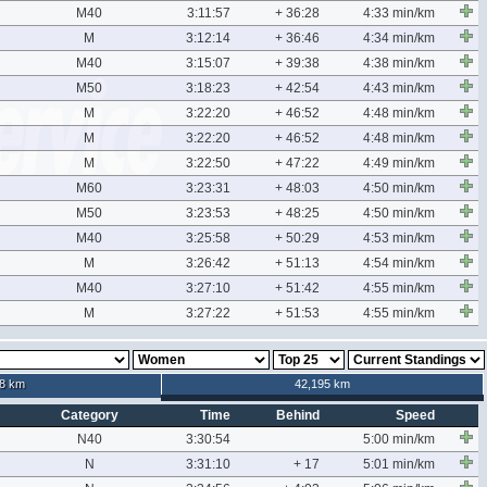
M40
3:11:57
+ 36:28
4:33 min/km
M
3:12:14
+ 36:46
4:34 min/km
M40
3:15:07
+ 39:38
4:38 min/km
M50
3:18:23
+ 42:54
4:43 min/km
M
3:22:20
+ 46:52
4:48 min/km
M
3:22:20
+ 46:52
4:48 min/km
M
3:22:50
+ 47:22
4:49 min/km
M60
3:23:31
+ 48:03
4:50 min/km
M50
3:23:53
+ 48:25
4:50 min/km
M40
3:25:58
+ 50:29
4:53 min/km
M
3:26:42
+ 51:13
4:54 min/km
M40
3:27:10
+ 51:42
4:55 min/km
M
3:27:22
+ 51:53
4:55 min/km
8 km
42,195 km
Category
Time
Behind
Speed
N40
3:30:54
5:00 min/km
N
3:31:10
+ 17
5:01 min/km