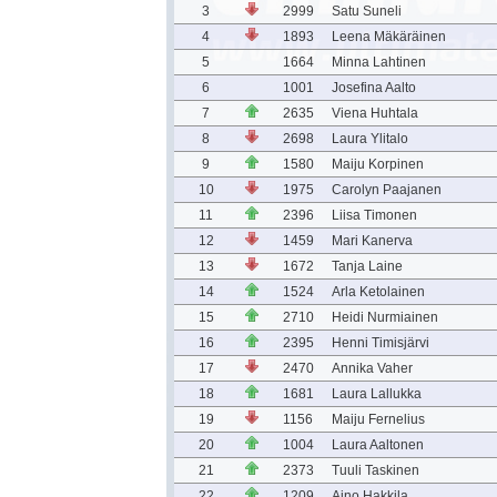
3
2999
Satu Suneli
4
1893
Leena Mäkäräinen
5
1664
Minna Lahtinen
6
1001
Josefina Aalto
7
2635
Viena Huhtala
8
2698
Laura Ylitalo
9
1580
Maiju Korpinen
10
1975
Carolyn Paajanen
11
2396
Liisa Timonen
12
1459
Mari Kanerva
13
1672
Tanja Laine
14
1524
Arla Ketolainen
15
2710
Heidi Nurmiainen
16
2395
Henni Timisjärvi
17
2470
Annika Vaher
18
1681
Laura Lallukka
19
1156
Maiju Fernelius
20
1004
Laura Aaltonen
21
2373
Tuuli Taskinen
22
1209
Aino Hakkila