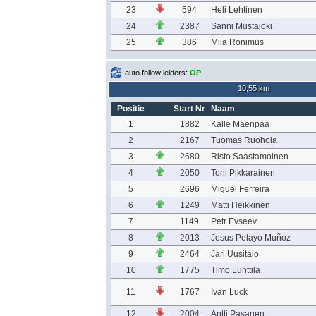
23
594
Heli Lehtinen
24
2387
Sanni Mustajoki
25
386
Miia Ronimus
auto follow leiders:
OP
10,55 km
Positie
Start Nr
Naam
1
1882
Kalle Mäenpää
2
2167
Tuomas Ruohola
3
2680
Risto Saastamoinen
4
2050
Toni Pikkarainen
5
2696
Miguel Ferreira
6
1249
Matti Heikkinen
7
1149
Petr Evseev
8
2013
Jesus Pelayo Muñoz
9
2464
Jari Uusitalo
10
1775
Timo Lunttila
11
1767
Ivan Luck
12
2004
Antti Pasanen