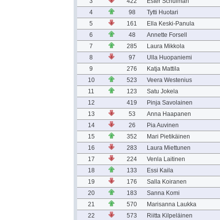
3
422
Ester Schulman
4
98
Tytti Huotari
5
161
Ella Keski-Panula
6
48
Annette Forsell
7
285
Laura Mikkola
8
97
Ulla Huopaniemi
9
276
Katja Mattila
10
523
Veera Westenius
11
123
Satu Jokela
12
419
Pinja Savolainen
13
53
Anna Haapanen
14
26
Pia Auvinen
15
352
Mari Pietikäinen
16
283
Laura Miettunen
17
224
Venla Laitinen
18
133
Essi Kaila
19
176
Salla Koiranen
20
183
Sanna Komi
21
570
Marisanna Laukka
22
573
Riitta Kilpeläinen