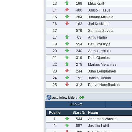
13
199
Mika Kraft
14
480
Juuso Tilaeus
15
284
Juhana Mikkola
16
162
Jari Keskitalo
17
579
Sampsa Suvela
17
63
Anttu Harlin
19
554
Eetu Myrskylä
20
240
Aarno Lehtola
21
319
Petri Ojamies
22
278
Markus Melamies
23
244
Juha Lempiäinen
24
78
Jarkko Hietala
25
313
Paavo Nurmilaukas
auto follow leiders:
OP
10,55 km
Positie
Start Nr
Naam
1
544
Annamari Vänskä
2
557
Jessika Lahti