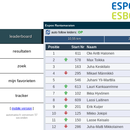
Espoo Rantamaraton
auto follow leiders:
OP
leaderboard
10,55 km
Positie
Start Nr
Naam
resultaten
1
611
Ole Antti Halonen
2
578
Max Toikka
zoek
3
163
Juha Keskitalo
4
295
Mikael Männikkö
5
546
Juhani Yli-Marttila
mijn favorieten
6
613
Lauri Kankaanrinne
7
102
Ilkka Hyvönen
tracker
8
609
Lassi Laitinen
9
201
Erik Kuijer
[
mobile version
]
10
125
Mikko Jokipii
automatisch verversen 57
seconden
11
150
Lasse Keisalo
12
286
Juha-Matti Mikkolainen