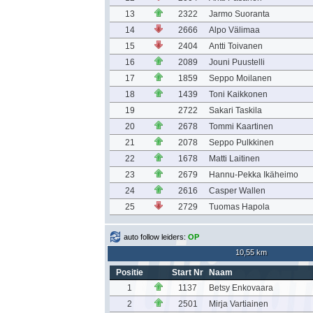
13
2322
Jarmo Suoranta
14
2666
Alpo Välimaa
15
2404
Antti Toivanen
16
2089
Jouni Puustelli
17
1859
Seppo Moilanen
18
1439
Toni Kaikkonen
19
2722
Sakari Taskila
20
2678
Tommi Kaartinen
21
2078
Seppo Pulkkinen
22
1678
Matti Laitinen
23
2679
Hannu-Pekka Ikäheimo
24
2616
Casper Wallen
25
2729
Tuomas Hapola
auto follow leiders:
OP
10,55 km
Positie
Start Nr
Naam
1
1137
Betsy Enkovaara
2
2501
Mirja Vartiainen