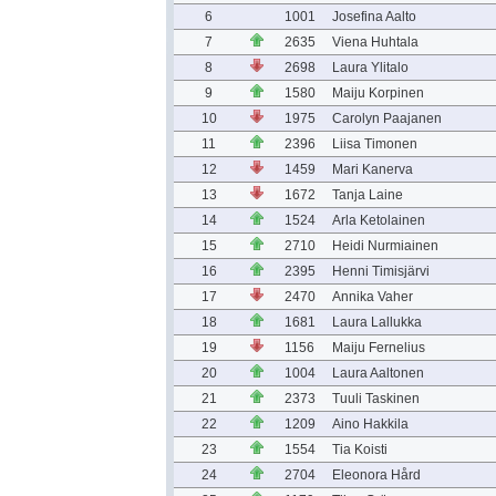
6
1001
Josefina Aalto
7
2635
Viena Huhtala
8
2698
Laura Ylitalo
9
1580
Maiju Korpinen
10
1975
Carolyn Paajanen
11
2396
Liisa Timonen
12
1459
Mari Kanerva
13
1672
Tanja Laine
14
1524
Arla Ketolainen
15
2710
Heidi Nurmiainen
16
2395
Henni Timisjärvi
17
2470
Annika Vaher
18
1681
Laura Lallukka
19
1156
Maiju Fernelius
20
1004
Laura Aaltonen
21
2373
Tuuli Taskinen
22
1209
Aino Hakkila
23
1554
Tia Koisti
24
2704
Eleonora Hård