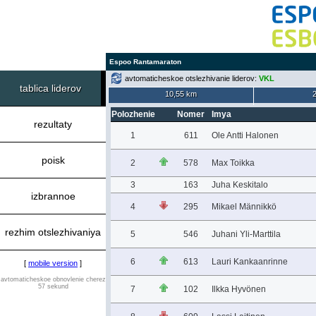
Espoo Rantamaraton
avtomaticheskoe otslezhivanie liderov:
VKL
tablica liderov
10,55 km
Polozhenie
Nomer
Imya
rezultaty
1
611
Ole Antti Halonen
poisk
2
578
Max Toikka
3
163
Juha Keskitalo
izbrannoe
4
295
Mikael Männikkö
rezhim otslezhivaniya
5
546
Juhani Yli-Marttila
6
613
Lauri Kankaanrinne
[
mobile version
]
avtomaticheskoe obnovlenie cherez
57 sekund
7
102
Ilkka Hyvönen