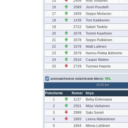
15
2404
Antti Toivanen
16
2089
Jouni Puustelli
17
1859
Seppo Moilanen
18
1439
Toni Kaikkonen
19
2722
Sakari Taskila
20
2678
Tommi Kaartinen
21
2078
Seppo Pulkkinen
22
1678
Matti Laitinen
23
2679
Hannu-Pekka Ikäheimo
24
2616
Casper Wallen
25
2729
Tuomas Hapola
avtomaticheskoe otslezhivanie liderov:
VKL
10,55 km
Polozhenie
Nomer
Imya
1
1137
Betsy Enkovaara
2
2501
Mirja Vartiainen
3
2999
Satu Suneli
4
1893
Leena Mäkäräinen
5
1664
Minna Lahtinen