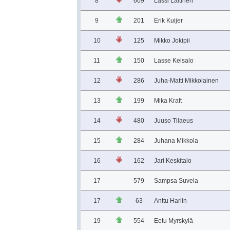
8
609
Lassi Laitinen
9
201
Erik Kuijer
10
125
Mikko Jokipii
11
150
Lasse Keisalo
12
286
Juha-Matti Mikkolainen
13
199
Mika Kraft
14
480
Juuso Tilaeus
15
284
Juhana Mikkola
16
162
Jari Keskitalo
17
579
Sampsa Suvela
17
63
Anttu Harlin
19
554
Eetu Myrskylä