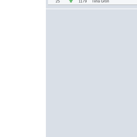
25
1179
Tiina Grön