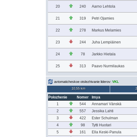
20
240
Aarno Lehtola
21
319
Petri Ojamies
22
278
Markus Melamies
23
244
Juha Lempiäinen
24
78
Jarkko Hietala
25
313
Paavo Nurmilaukas
avtomaticheskoe otslezhivanie liderov:
VKL
10,55 km
Polozhenie
Nomer
Imya
1
544
Annamari Vänskä
2
557
Jessika Lahti
3
422
Ester Schulman
4
98
Tytti Huotari
5
161
Ella Keski-Panula