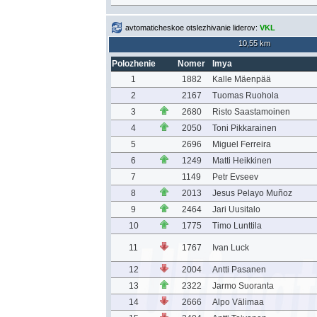
avtomaticheskoe otslezhivanie liderov:
VKL
10,55 km
Polozhenie
Nomer
Imya
1
1882
Kalle Mäenpää
2
2167
Tuomas Ruohola
3
2680
Risto Saastamoinen
4
2050
Toni Pikkarainen
5
2696
Miguel Ferreira
6
1249
Matti Heikkinen
7
1149
Petr Evseev
8
2013
Jesus Pelayo Muñoz
9
2464
Jari Uusitalo
10
1775
Timo Lunttila
11
1767
Ivan Luck
12
2004
Antti Pasanen
13
2322
Jarmo Suoranta
14
2666
Alpo Välimaa