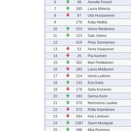
6
48
Annette Forsell
7
285
Laura Mikkola
8
97
Ulla Huopaniemi
9
276
Katja Mattila
10
523
Veera Westenius
11
123
Satu Jokela
12
419
Pinja Savolainen
13
53
Anna Haapanen
14
26
Pia Auvinen
15
352
Mari Pietikäinen
16
283
Laura Miettunen
17
224
Venla Laitinen
18
133
Essi Kaila
19
176
Salla Koiranen
20
183
Sanna Komi
21
570
Marisanna Laukka
22
573
Riitta Kilpeläinen
23
594
Heli Lehtinen
24
2387
Sanni Mustajoki
25
386
Miia Ronimus