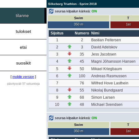
Silkeborg Triathlon - Sprint 2018
seuraa kilpailun kärkeä:
ON
tilanne
Swim
T
350 m
1st
tulokset
Sijoitus
Numero
Nimi
1
2
Bastian Peitersen
etsi
2
3
David Adelskov
3
35
Jess Jacobsen
4
45
Magni Jóhansson Hansen
suosikit
5
50
Mikael Kriegbaum
6
100
Andreas Rasmussen
[
mobile version
]
7
76
Wilfred Hove Lasthein
päivitysväli 57 sekuntteja
8
55
Nikolaj Bundgaard
9
68
Simon Larsen
10
48
Michael Svendsen
seuraa kilpailun kärkeä:
ON
Swim
T
350 m
1st