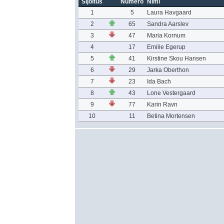
Sijoitus
Numero
Nimi
1
5
Laura Havgaard
2
65
Sandra Aarslev
3
47
Maria Kornum
4
17
Emilie Egerup
5
41
Kirstine Skou Hansen
6
29
Jarka Oberthon
7
23
Ida Bach
8
43
Lone Vestergaard
9
77
Karin Ravn
10
11
Betina Mortensen