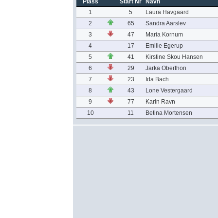
Plass
Start Nr
Navn
1
5
Laura Havgaard
2
65
Sandra Aarslev
3
47
Maria Kornum
4
17
Emilie Egerup
5
41
Kirstine Skou Hansen
6
29
Jarka Oberthon
7
23
Ida Bach
8
43
Lone Vestergaard
9
77
Karin Ravn
10
11
Betina Mortensen