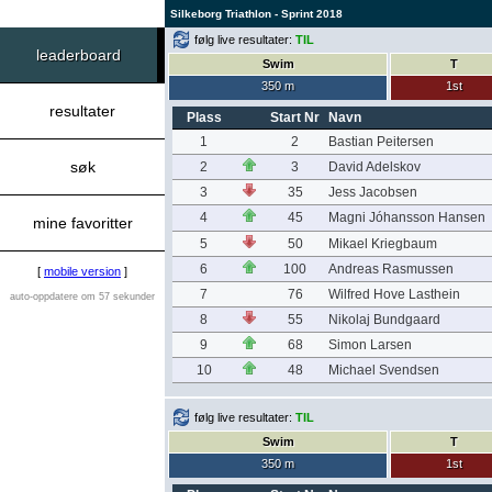
Silkeborg Triathlon - Sprint 2018
følg live resultater:
TIL
leaderboard
Swim
T
350 m
1st
resultater
Plass
Start Nr
Navn
1
2
Bastian Peitersen
søk
2
3
David Adelskov
3
35
Jess Jacobsen
4
45
Magni Jóhansson Hansen
mine favoritter
5
50
Mikael Kriegbaum
6
100
Andreas Rasmussen
[
mobile version
]
7
76
Wilfred Hove Lasthein
auto-oppdatere om 57 sekunder
8
55
Nikolaj Bundgaard
9
68
Simon Larsen
10
48
Michael Svendsen
følg live resultater:
TIL
Swim
T
350 m
1st