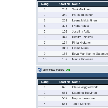
Rang
Start Nr
Name
1
244
Suvi Miettinen
2
349
Paula Tukiainen
3
251
Leena Mäkäräinen
4
321
Laura Sunila
5
102
Josefina Aalto
6
347
Dimitra Tsinikou
7
154
Pinja Hietanen
8
1007
Emma Nurmi
9
186
Eeva-Mari Karine-Galambo
10
157
Minna Hirvonen
auto follow leaders:
ON
Rang
Start Nr
Name
1
675
Claire Wigglesworth
2
661
Katariina Tuovinen
3
569
Nuppu Laaksonen
4
561
Tanja Koskela