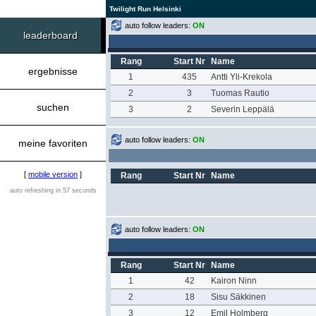
Twilight Run Helsinki
auto follow leaders:
ON
leaderboard
Rang
Start Nr
Name
ergebnisse
1
435
Antti Yli-Krekola
2
3
Tuomas Rautio
suchen
3
2
Severin Leppälä
auto follow leaders:
ON
meine favoriten
[
mobile version
]
Rang
Start Nr
Name
auto refreshing in 57 seconds
auto follow leaders:
ON
Rang
Start Nr
Name
1
42
Kairon Ninn
2
18
Sisu Säkkinen
3
12
Emil Holmberg