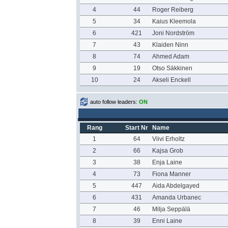
4
44
Roger Reiberg
5
34
Kaius Kleemola
6
421
Joni Nordström
7
43
Klaiden Ninn
8
74
Ahmed Adam
9
19
Otso Säkkinen
10
24
Akseli Enckell
auto follow leaders:
ON
Rang
Start Nr
Name
1
64
Viivi Erholtz
2
66
Kajsa Grob
3
38
Enja Laine
4
73
Fiona Manner
5
447
Aida Abdelgayed
6
431
Amanda Urbanec
7
46
Milja Seppälä
8
39
Enni Laine