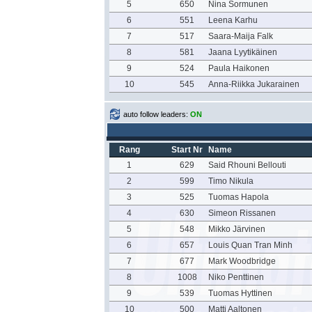
5
650
Nina Sormunen
6
551
Leena Karhu
7
517
Saara-Maija Falk
8
581
Jaana Lyytikäinen
9
524
Paula Haikonen
10
545
Anna-Riikka Jukarainen
auto follow leaders:
ON
Rang
Start Nr
Name
1
629
Said Rhouni Bellouti
2
599
Timo Nikula
3
525
Tuomas Hapola
4
630
Simeon Rissanen
5
548
Mikko Järvinen
6
657
Louis Quan Tran Minh
7
677
Mark Woodbridge
8
1008
Niko Penttinen
9
539
Tuomas Hyttinen
10
500
Matti Aaltonen