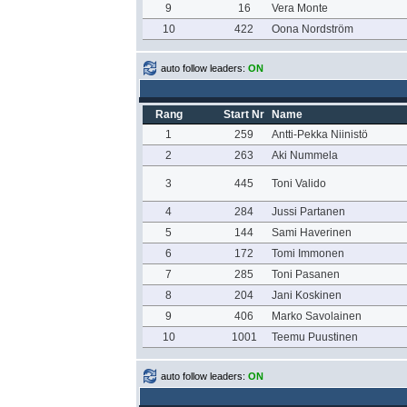
9
16
Vera Monte
10
422
Oona Nordström
auto follow leaders:
ON
Rang
Start Nr
Name
1
259
Antti-Pekka Niinistö
2
263
Aki Nummela
3
445
Toni Valido
4
284
Jussi Partanen
5
144
Sami Haverinen
6
172
Tomi Immonen
7
285
Toni Pasanen
8
204
Jani Koskinen
9
406
Marko Savolainen
10
1001
Teemu Puustinen
auto follow leaders:
ON