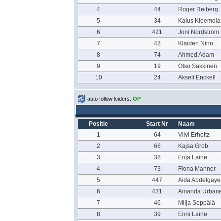
4
44
Roger Reiberg
5
34
Kaius Kleemola
6
421
Joni Nordström
7
43
Klaiden Ninn
8
74
Ahmed Adam
9
19
Otso Säkkinen
10
24
Akseli Enckell
auto follow leiders:
OP
Positie
Start Nr
Naam
1
64
Viivi Erholtz
2
66
Kajsa Grob
3
38
Enja Laine
4
73
Fiona Manner
5
447
Aida Abdelgaye
6
431
Amanda Urban
7
46
Milja Seppälä
8
39
Enni Laine