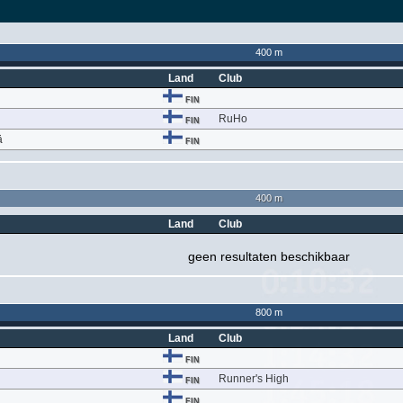
400 m
Land
Club
FIN
RuHo
FIN
ä
FIN
400 m
Land
Club
geen resultaten beschikbaar
800 m
Land
Club
FIN
Runner's High
FIN
FIN