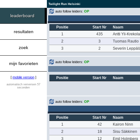
Twilight Run Helsinki
auto follow leiders:
OP
leaderboard
Positie
Start Nr
Naam
resultaten
1
435
Antti Yli-Krekola
2
3
Tuomas Rautio
zoek
3
2
Severin Leppäl
auto follow leiders:
OP
mijn favorieten
[
mobile version
]
Positie
Start Nr
Naam
automatisch verversen 57
seconden
auto follow leiders:
OP
Positie
Start Nr
Naam
1
42
Kairon Ninn
2
18
Sisu Säkkinen
3
12
Emil Holmberg