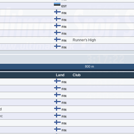
EST
FIN
FIN
FIN
FIN
Runner's High
FIN
FIN
800 m
Land
Club
FIN
FIN
FIN
FIN
d
FIN
ec
FIN
FIN
FIN