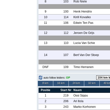
8
103
Rob Niele
9
100
Henk Hendrix
10
114
Kirill Kovalko
11
106
Edwin Ten Pas
12
112
Jeroen De Grijs
13
110
Lucia Van Schie
14
107
Bert Van Der Stoep
DNF
109
Timo Herranen
auto follow leiders:
OP
8 km
16 km
24 km
32 km
40 k
Positie
Start Nr
Naam
1
219
Ossi Sippu
2
206
Ari Ilola
3
243
Marko Korhonen