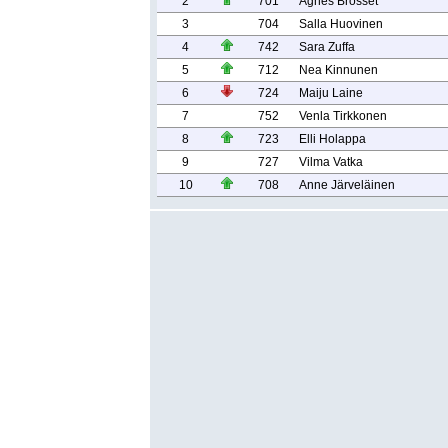
2
701
Agnès Brosset
3
704
Salla Huovinen
4
742
Sara Zuffa
5
712
Nea Kinnunen
6
724
Maiju Laine
7
752
Venla Tirkkonen
8
723
Elli Holappa
9
727
Vilma Vatka
10
708
Anne Järveläinen