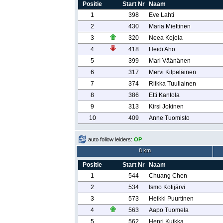
Positie
Start Nr
Naam
1
398
Eve Lahti
2
430
Maria Miettinen
3
320
Neea Kojola
4
418
Heidi Aho
5
399
Mari Väänänen
6
317
Mervi Kilpeläinen
7
374
Riikka Tuuliainen
8
386
Etti Kantola
9
313
Kirsi Jokinen
10
409
Anne Tuomisto
auto follow leiders:
OP
8 km
Positie
Start Nr
Naam
1
544
Chuang Chen
2
534
Ismo Kotijärvi
3
573
Heikki Puurtinen
4
563
Aapo Tuomela
5
562
Henri Kuikka