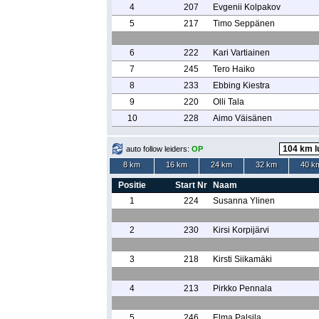
4
207
Evgenii Kolpakov
5
217
Timo Seppänen
6
222
Kari Vartiainen
7
245
Tero Haiko
8
233
Ebbing Kiestra
9
220
Olli Tala
10
228
Aimo Väisänen
auto follow leiders:
OP
8 km
16 km
24 km
32 km
40 k
Positie
Start Nr
Naam
1
224
Susanna Ylinen
2
230
Kirsi Korpijärvi
3
218
Kirsti Siikamäki
4
213
Pirkko Pennala
5
246
Elma Palsila