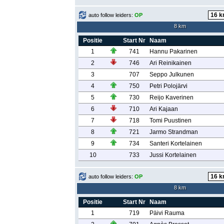
auto follow leiders:
OP
8 km
Positie
Start Nr
Naam
1
741
Hannu Pakarinen
2
746
Ari Reinikainen
3
707
Seppo Julkunen
4
750
Petri Polojärvi
5
730
Reijo Kaverinen
6
710
Ari Kajaan
7
718
Tomi Puustinen
8
721
Jarmo Strandman
9
734
Santeri Kortelainen
10
733
Jussi Kortelainen
auto follow leiders:
OP
8 km
Positie
Start Nr
Naam
1
719
Päivi Rauma