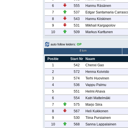
6
555
Hannu Räsänen
7
537
Edgar Santamaria Carrasc
8
543
Hannu Kiiskinen
9
531
Mikhail Kargapolov
10
509
Markus Karttunen
auto follow leiders:
OP
8 km
Positie
Start Nr
Naam
1
542
Chenxi Gao
2
572
Henna Koivisto
3
574
Terhi Huovinen
4
536
Vappu Palmu
5
551
Helmi Ahava
6
554
Katri Mattelmäki
7
575
Marjo Siira
8
567
Heli Kukkonen
9
530
Tiina Pursiainen
10
568
Sanna Lappalainen