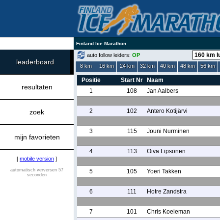
Finland Ice Marathon
auto follow leiders:
OP
leaderboard
8 km
16 km
24 km
32 km
40 km
48 km
56 km
Positie
Start Nr
Naam
resultaten
1
108
Jan Aalbers
2
102
Antero Kotijärvi
zoek
3
115
Jouni Nurminen
mijn favorieten
4
113
Oiva Lipsonen
[
mobile version
]
automatisch verversen 57
5
105
Yoeri Takken
seconden
6
111
Hotre Zandstra
7
101
Chris Koeleman