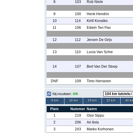
8
103
Rob Niele
9
100
Henk Hendrix
10
114
Kirill Kovalko
11
106
Edwin Ten Pas
12
112
Jeroen De Grijs
13
110
Lucia Van Schie
14
107
Bert Van Der Stoep
DNF
109
Timo Herranen
följ resultater:
ON
8 km
16 km
24 km
32 km
40 k
Plats
Nummer
Namn
1
219
Ossi Sippu
2
206
Ari Ilola
3
243
Marko Korhonen