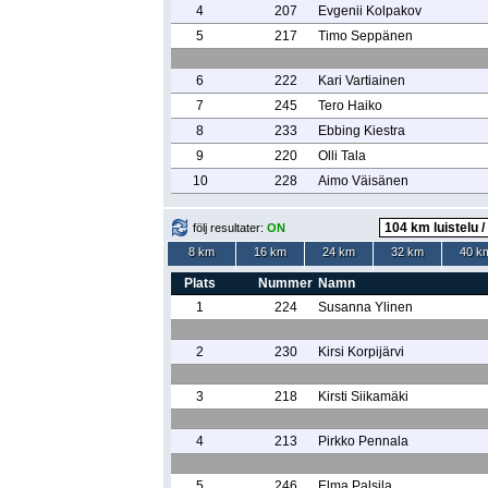
4
207
Evgenii Kolpakov
5
217
Timo Seppänen
6
222
Kari Vartiainen
7
245
Tero Haiko
8
233
Ebbing Kiestra
9
220
Olli Tala
10
228
Aimo Väisänen
följ resultater:
ON
8 km
16 km
24 km
32 km
40 k
Plats
Nummer
Namn
1
224
Susanna Ylinen
2
230
Kirsi Korpijärvi
3
218
Kirsti Siikamäki
4
213
Pirkko Pennala
5
246
Elma Palsila