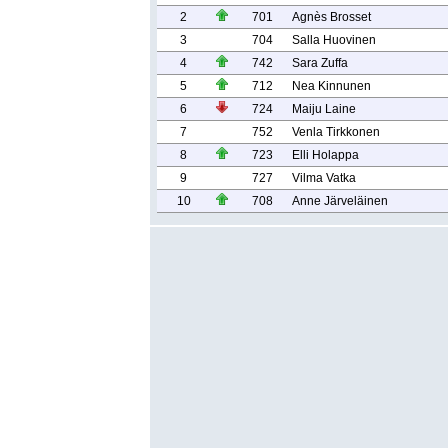
2
701
Agnès Brosset
3
704
Salla Huovinen
4
742
Sara Zuffa
5
712
Nea Kinnunen
6
724
Maiju Laine
7
752
Venla Tirkkonen
8
723
Elli Holappa
9
727
Vilma Vatka
10
708
Anne Järveläinen