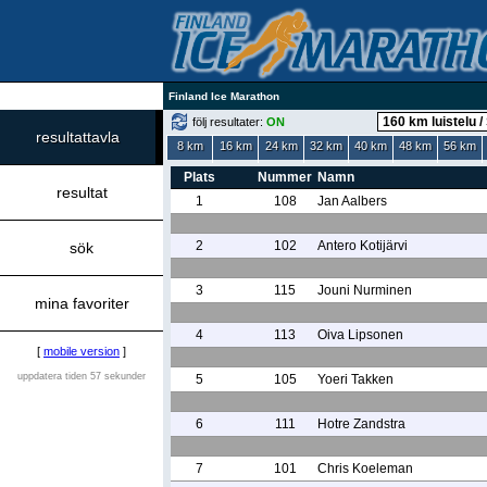
Finland Ice Marathon
följ resultater:
ON
resultattavla
8 km
16 km
24 km
32 km
40 km
48 km
56 km
Plats
Nummer
Namn
resultat
1
108
Jan Aalbers
2
102
Antero Kotijärvi
sök
3
115
Jouni Nurminen
mina favoriter
4
113
Oiva Lipsonen
[
mobile version
]
uppdatera tiden 57 sekunder
5
105
Yoeri Takken
6
111
Hotre Zandstra
7
101
Chris Koeleman