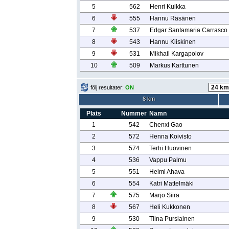
5
562
Henri Kuikka
6
555
Hannu Räsänen
7
537
Edgar Santamaria Carrasco
8
543
Hannu Kiiskinen
9
531
Mikhail Kargapolov
10
509
Markus Karttunen
följ resultater:
ON
8 km
Plats
Nummer
Namn
1
542
Chenxi Gao
2
572
Henna Koivisto
3
574
Terhi Huovinen
4
536
Vappu Palmu
5
551
Helmi Ahava
6
554
Katri Mattelmäki
7
575
Marjo Siira
8
567
Heli Kukkonen
9
530
Tiina Pursiainen