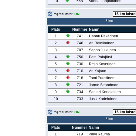
10
568
Sanna Lappalainen
följ resultater:
ON
8 km
Plats
Nummer
Namn
1
741
Hannu Pakarinen
2
746
Ari Reinikainen
3
707
Seppo Julkunen
4
750
Petri Polojärvi
5
730
Reijo Kaverinen
6
710
Ari Kajaan
7
718
Tomi Puustinen
8
721
Jarmo Strandman
9
734
Santeri Kortelainen
10
733
Jussi Kortelainen
följ resultater:
ON
8 km
Plats
Nummer
Namn
1
719
Päivi Rauma