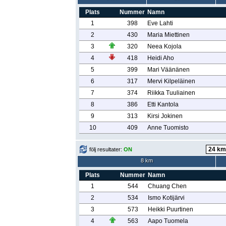
Plats
Nummer
Namn
1
398
Eve Lahti
2
430
Maria Miettinen
3
320
Neea Kojola
4
418
Heidi Aho
5
399
Mari Väänänen
6
317
Mervi Kilpeläinen
7
374
Riikka Tuuliainen
8
386
Etti Kantola
9
313
Kirsi Jokinen
10
409
Anne Tuomisto
följ resultater:
ON
8 km
Plats
Nummer
Namn
1
544
Chuang Chen
2
534
Ismo Kotijärvi
3
573
Heikki Puurtinen
4
563
Aapo Tuomela