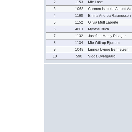
2
1153
Mie Lose
3
1068
Carmen Isabella Aasted Aa
4
1160
Emma Andrea Rasmussen
5
1152
Olivia Muff Laporte
6
4801
Mynthe Buch
7
1132
Josefine Manly Risager
8
1134
Mie Wittrup Bjerrum
9
1048
Linnea Lynge Bennetsen
10
590
Vigga Overgaard