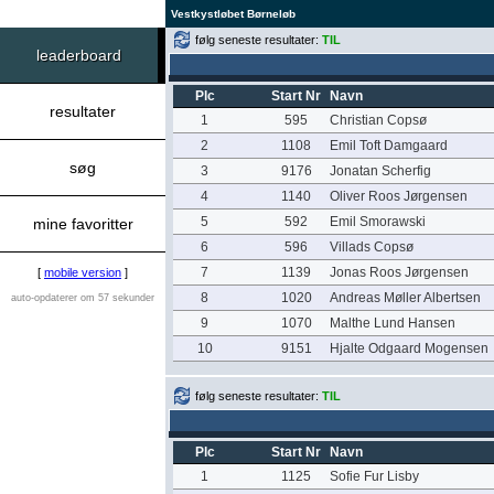
Vestkystløbet Børneløb
følg seneste resultater:
TIL
leaderboard
Plc
Start Nr
Navn
resultater
1
595
Christian Copsø
2
1108
Emil Toft Damgaard
søg
3
9176
Jonatan Scherfig
4
1140
Oliver Roos Jørgensen
5
592
Emil Smorawski
mine favoritter
6
596
Villads Copsø
7
1139
Jonas Roos Jørgensen
[
mobile version
]
8
1020
Andreas Møller Albertsen
auto-opdaterer om 57 sekunder
9
1070
Malthe Lund Hansen
10
9151
Hjalte Odgaard Mogensen
følg seneste resultater:
TIL
Plc
Start Nr
Navn
1
1125
Sofie Fur Lisby