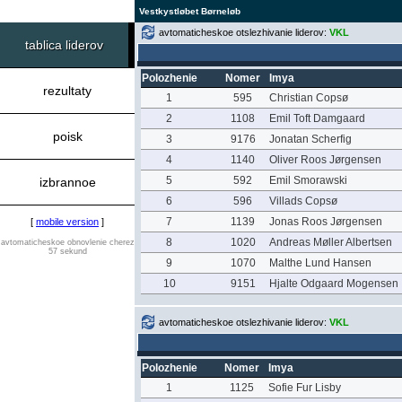
Vestkystløbet Børneløb
avtomaticheskoe otslezhivanie liderov:
VKL
tablica liderov
Polozhenie
Nomer
Imya
rezultaty
1
595
Christian Copsø
2
1108
Emil Toft Damgaard
poisk
3
9176
Jonatan Scherfig
4
1140
Oliver Roos Jørgensen
5
592
Emil Smorawski
izbrannoe
6
596
Villads Copsø
7
1139
Jonas Roos Jørgensen
[
mobile version
]
8
1020
Andreas Møller Albertsen
avtomaticheskoe obnovlenie cherez
57 sekund
9
1070
Malthe Lund Hansen
10
9151
Hjalte Odgaard Mogensen
avtomaticheskoe otslezhivanie liderov:
VKL
Polozhenie
Nomer
Imya
1
1125
Sofie Fur Lisby