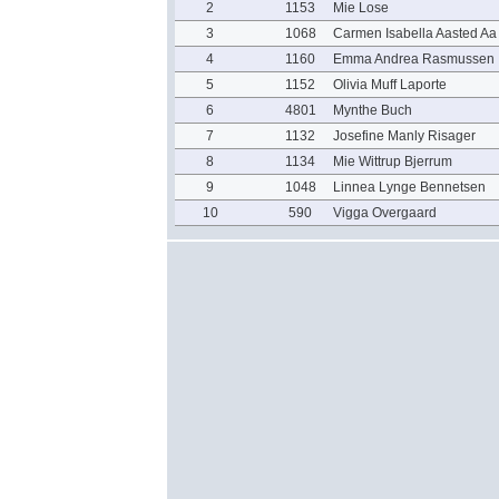
2
1153
Mie Lose
3
1068
Carmen Isabella Aasted Aa
4
1160
Emma Andrea Rasmussen
5
1152
Olivia Muff Laporte
6
4801
Mynthe Buch
7
1132
Josefine Manly Risager
8
1134
Mie Wittrup Bjerrum
9
1048
Linnea Lynge Bennetsen
10
590
Vigga Overgaard